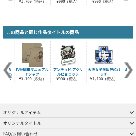
税込）
¥1,760（税込）
¥990（税込）
¥990（税込）
¥9
この商品と同じ作品タイトルの商品
描き下ろ
IV号戦車マニュアル
アンチョビ アクリ
大洗女子学園PVCパ
ミカ 
 80cm
Tシャツ
ルピョコッテ
ッチ
ー ミリ
¥3,190（税込）
¥990（税込）
¥1,100（税込）
¥9
.
（税込）
オリジナルアイテム
つままれ
つかまれ
ピョコッテ
オリジナルタイトル
アイテムヤ
ミスカトニック大學購買部
FAQ/お問い合わせ