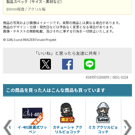
製品スペック（サイズ・素材など）
80mm程度 / アクリル製
商品の写真および画像はイメージです。実際の商品とは異なる場合があります。
商品のデザイン・仕様・発売日などは予告なく変更となる場合があります。
画像・テキストの無断転載、及びそれに準ずる行為を一切禁止いたします。
© GIRLS und PANZER Finale Projekt
「いいね」と思ったら友達に共有！
4549970200899 / 0851-0324
この商品を買った人はこんな商品も買っています
ーベース
イ-401脱着式ワッ
カチューシャ アク
ミカ アクリルピョ
マリー
イプ
ペン
リルピョコッテ
コッテ
ョ