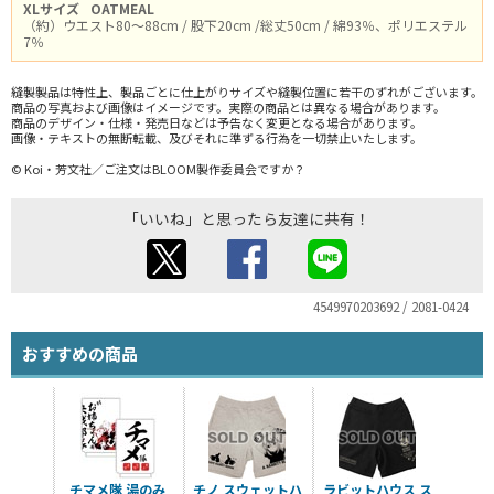
XLサイズ
OATMEAL
（約）ウエスト80～88cm / 股下20cm /総丈50cm / 綿93％、ポリエステル
7％
縫製製品は特性上、製品ごとに仕上がりサイズや縫製位置に若干のずれがございます。
商品の写真および画像はイメージです。実際の商品とは異なる場合があります。
商品のデザイン・仕様・発売日などは予告なく変更となる場合があります。
画像・テキストの無断転載、及びそれに準ずる行為を一切禁止いたします。
© Koi・芳文社／ご注文はBLOOM製作委員会ですか？
「いいね」と思ったら友達に共有！
4549970203692 / 2081-0424
おすすめの商品
チマメ隊 湯のみ
チノ スウェットハ
ラビットハウス ス