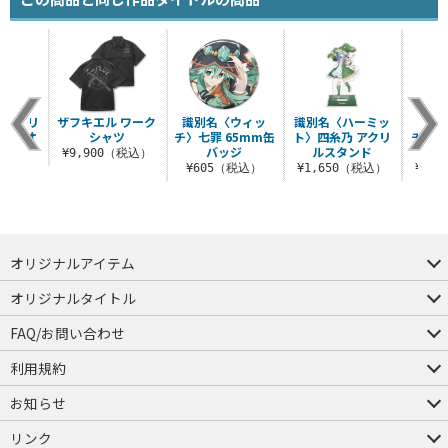
ハイブリ
ザフキエル ワーク
識別名〈ウィッ
識別名〈ハーミッ
識別
イスタオ
シャツ
チ〉七罪 65mm缶
ト〉四糸乃 アクリ
チ〉七
バッジ
ルスタンド
ス
¥9,900（税込）
（税込）
¥605（税込）
¥1,650（税込）
¥1,
オリジナルアイテム
つままれ
つかまれ
ピョコッテ
オリジナルタイトル
アイテムヤ
ミスカトニック大學購買部
FAQ/お問い合わせ
FAQ
お問い合わせ
利用規約
会員規約・ポイント規約
特定商取引法に関する表示
プライバシーポリシー
お知らせ
店舗情報
採用情報
発売日変更のお知らせ
販売代理店・取扱店募集
海外のご案内（English）
リンク