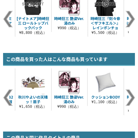
ネコミミ
[ナイトメア]時崎狂
時崎狂三 艶姿Ver.
時崎狂三『刻々帝
時崎狂
ルカラーマ
三 ロールトップバ
湯のみ
＜ザフキエル＞』
はんプ
ップ
ックパック
レインポンチョ
の時
¥990（税込）
（税込）
¥8,800（税込）
¥5,500（税込）
¥1,
この商品を買った人はこんな商品も買っています
狂三 B2
秋川やよいの天晴
時崎狂三 艶姿Ver.
クッションBODY
時崎狂
ー 私服
ッ！扇子
湯のみ
“
¥1,100（税込）
.
あ
¥1,650（税込）
¥990（税込）
（税込）
¥3,
この商品と同じ作品タイトルの商品