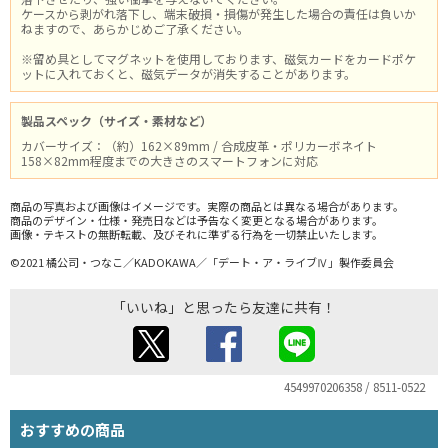
ケースから剥がれ落下し、端末破損・損傷が発生した場合の責任は負いか
ねますので、あらかじめご了承ください。
※留め具としてマグネットを使用しております、磁気カードをカードポケ
ットに入れておくと、磁気データが消失することがあります。
製品スペック（サイズ・素材など）
カバーサイズ：（約）162×89mm / 合成皮革・ポリカーボネイト
158×82mm程度までの大きさのスマートフォンに対応
商品の写真および画像はイメージです。実際の商品とは異なる場合があります。
商品のデザイン・仕様・発売日などは予告なく変更となる場合があります。
画像・テキストの無断転載、及びそれに準ずる行為を一切禁止いたします。
©2021 橘公司・つなこ／KADOKAWA／「デート・ア・ライブⅣ」製作委員会
「いいね」と思ったら友達に共有！
4549970206358 / 8511-0522
おすすめの商品