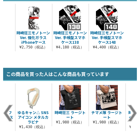
時崎狂三モノトーン
時崎狂三モノトーン
時崎狂三モノトーン
Ver. 強化ガラス
Ver. 手帳型スマホ
Ver. 手帳型スマホ
iPhoneケース
ケース138
ケース148
¥2,750（税込）
¥4,180（税込）
¥4,400（税込）
この商品を買った人はこんな商品も買っています
崎狂三フ
ゆるキャン△ SNS
時崎狂三 ラージト
チマメ隊 ラージト
時崎狂
スケース
アイコン メタルカ
ート
ート
＜ザフ
ラビナ
（税込）
¥1,980（税込）
¥1,980（税込）
¥1,430（税込）
¥3,