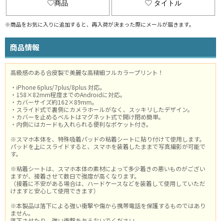
商品
タイトル
※商品をお気に入りに追加すると、再入荷が決まった際にメールが届きます。
商品情報
高級感のある合皮製で美麗な高精細フルカラープリント！
・iPhone 6plus/7plus/8plus 対応。
・158×82mm程度までのAndroidに対応。
・カバーサイズ約162×89mm。
・スライド式で裏側にカメラホールがなく、スッキリしたデザイン。
・カバーを止めるベルトはマグネット式で開け閉め簡単。
・内側にはカードも入れられる便利なポケット付き。
※スマホ本体を、特殊吸着パッドの粘着シートに貼り付けて使用します。
パッドを上にスライドすると、スマホを装着したままで写真撮影が可能で
す。
※粘着シートは、スマホ本体の素材によって多少着きの悪いものがござい
ますが、接着させて数日で強度が高くなります。
（接着に不安がある場合は、ハードケースなどを装着して使用していただ
けますと安心して使用できます）
※本製品は落下による強い衝撃や傷から携帯電話を保護するものではあり
ません。
落下させたり、強い衝撃を与えないでください。