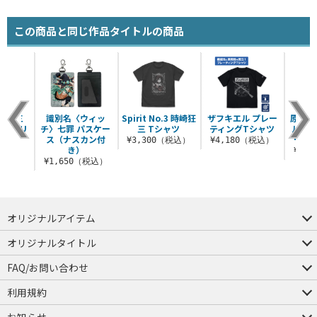
この商品と同じ作品タイトルの商品
崎狂三
識別名〈ウィッ
Spirit No.3 時崎狂
ザフキエル プレー
原作版
ペストリ
チ〉七罪 パスケー
三 Tシャツ
ティングTシャツ
ルグラ
er.
ス（ナスカン付
ージト
¥3,300（税込）
¥4,180（税込）
き）
（税込）
¥4,
¥1,650（税込）
オリジナルアイテム
つままれ
つかまれ
ピョコッテ
オリジナルタイトル
アイテムヤ
ミスカトニック大學購買部
FAQ/お問い合わせ
FAQ
お問い合わせ
利用規約
会員規約・ポイント規約
特定商取引法に関する表示
プライバシーポリシー