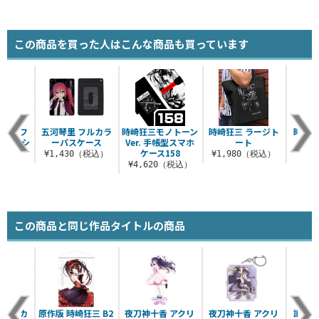
この商品を買った人はこんな商品も買っています
崎狂三フ
五河琴里 フルカラ
時崎狂三モノトーン
時崎狂三 ラージト
時崎狂三
ックTシ
ーパスケース
Ver. 手帳型スマホ
ート
r.2
ケース158
¥1,430（税込）
¥1,980（税込）
¥9
（税込）
¥4,620（税込）
この商品と同じ作品タイトルの商品
 フルカ
原作版 時崎狂三 B2
夜刀神十香 アクリ
夜刀神十香 アクリ
識別名