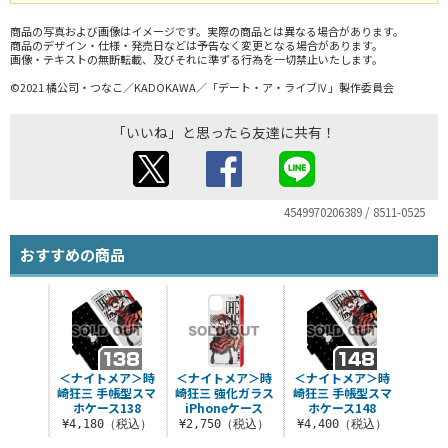
商品の写真および画像はイメージです。実際の商品とは異なる場合があります。
商品のデザイン・仕様・発売日などは予告なく変更となる場合があります。
画像・テキストの無断転載、及びそれに準ずる行為を一切禁止いたします。
©2021 橘公司・つなこ／KADOKAWA／「デート・ア・ライブⅣ」製作委員会
「いいね」と思ったら友達に共有！
4549970206389 / 8511-0525
おすすめの商品
＜ナイトメア＞時
＜ナイトメア＞時
＜ナイトメア＞時
崎狂三 手帳型スマ
崎狂三 強化ガラス
崎狂三 手帳型スマ
ホケース138
iPhoneケース
ホケース148
¥4,180（税込）
¥2,750（税込）
¥4,400（税込）