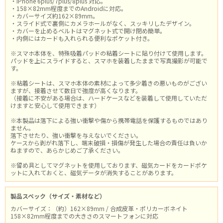
・iPhone 6plus/7plus/8plus 対応。
・158×82mm程度までのAndroidに対応。
・カバーサイズ約162×89mm。
・スライド式で裏側にカメラホールがなく、スッキリしたデザイン。
・カバーを止めるベルトはマグネット式で開け閉め簡単。
・内側にはカードも入れられる便利なポケット付き。
※スマホ本体を、特殊吸着パッドの粘着シートに貼り付けて使用します。
パッドを上にスライドすると、スマホを装着したままで写真撮影が可能で
す。
※粘着シートは、スマホ本体の素材によって多少着きの悪いものがござい
ますが、接着させて数日で強度が高くなります。
（接着に不安がある場合は、ハードケースなどを装着して使用していただ
けますと安心して使用できます）
※本製品は落下による強い衝撃や傷から携帯電話を保護するものではあり
ません。
落下させたり、強い衝撃を与えないでください。
ケースから剥がれ落下し、端末破損・損傷が発生した場合の責任は負いか
ねますので、あらかじめご了承ください。
※留め具としてマグネットを使用しております、磁気カードをカードポケ
ットに入れておくと、磁気データが消失することがあります。
製品スペック（サイズ・素材など）
カバーサイズ：（約）162×89mm / 合成皮革・ポリカーボネイト
158×82mm程度までの大きさのスマートフォンに対応