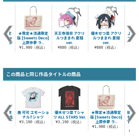
流通限定
★限定★流通限定
天王寺璃奈 アクリ
優木せつ菜 アクリ
上原歩
迎☆チャ
版 [Sweets Deco]
ルつままれ 夏服
ルつままれ 夏服
つままれ
]上原歩
上原歩夢 ラ..
ver.
ver.
¥8
.
¥1,980（税込）
¥880（税込）
¥880（税込）
（税込）
この商品と同じ作品タイトルの商品
星女学院
唐 可可 エモーショ
優木せつ菜 Tシャ
★限定★流通限定
描き下
 2年生
ナルTシャツ
ツ ALL STARS Ver.
版 [Sweets Deco]
毬 ア
）
上原歩夢 ラ..
ド（大
¥3,190（税込）
¥3,190（税込）
（税込）
¥1,980（税込）
¥2,