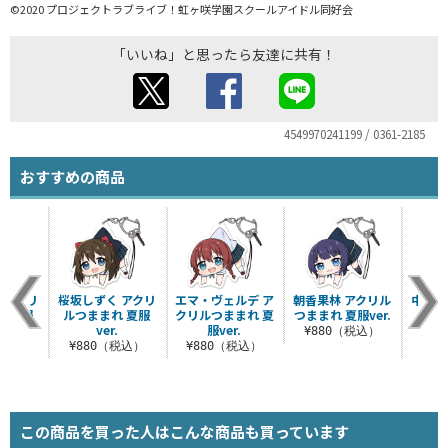
©2020 プロジェクトラブライブ！虹ヶ咲学園スクールアイドル同好会
「いいね」と思ったら友達に共有！
4549970241199 / 0361-2185
おすすめの商品
 アクリ
桜坂しずく アクリ
エマ・ヴェルデ ア
朝香果林 アクリル
中須か
 夏服
ルつままれ 夏服
クリルつままれ 夏
つままれ 夏服ver.
ルつ
.
ver.
服ver.
¥880（税込）
税込）
¥880（税込）
¥880（税込）
¥8
この商品を買った人はこんな商品も買っています