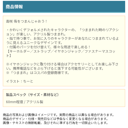
商品情報
高咲 侑をつまんじゃおう！
・かわいくデフォルメされたキャラクターの、「つままれた時のリアクシ
ョン」が楽しい、アクリル製つままれ。
・指で持つ事で、お気に入りのキャラクターがあなたにつままれているよ
うに見えるユニークなデザインです。
・付属のパーツを付け替えて、様々な用途で楽しめる！
【キーホルダー／ストラップ／イヤホンジャック／ファスナーマスコッ
ト】
※イヤホンジャックに取り付ける場合はアクセサリーとしてお楽しみ下さ
い。携帯電話などをぶら下げると落下する可能性がございます。
※「つままれ」はコスパの登録商標です。
イラスト：ちーと
製品スペック（サイズ・素材など）
60mm程度 / アクリル製
商品の写真および画像はイメージです。実際の商品とは異なる場合があります。
商品のデザイン・仕様・発売日などは予告なく変更となる場合があります。
画像・テキストの無断転載、及びそれに準ずる行為を一切禁止いたします。