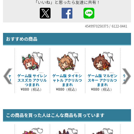
「いいね」と思ったら友達に共有！
4549970250375 / 6122-0441
おすすめの商品
スペシャ
ゲーム版 サイレン
ゲーム版 タイキシ
ゲーム版 マルゼン
ゲーム
 アクリ
ススズカ アクリル
ャトル アクリルつ
スキー アクリルつ
ャワー
まれ
つままれ
ままれ
ままれ
税込）
¥880（税込）
¥880（税込）
¥880（税込）
¥8
この商品を買った人はこんな商品も買っています