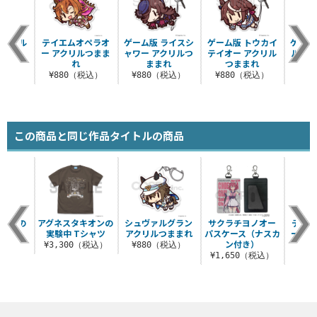
アクリル
テイエムオペラオ
ゲーム版 ライスシ
ゲーム版 トウカイ
ゲーム
まれ
ー アクリルつまま
ャワー アクリルつ
テイオー アクリル
ルドル
れ
ままれ
つままれ
つ
税込）
¥880（税込）
¥880（税込）
¥880（税込）
¥8
この商品と同じ作品タイトルの商品
ンダーの
アグネスタキオンの
シュヴァルグラン
サクラチヨノオー
テイエ
シャツ
実験中 Tシャツ
アクリルつままれ
パスケース（ナスカ
ー ア
ン付き）
（税込）
¥3,300（税込）
¥880（税込）
¥1,650（税込）
¥8