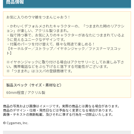
商品情報
お気に入りのウマ娘をつまんじゃおう！
・かわいくデフォルメされたキャラクターの、「つままれた時のリアクシ
ョン」が楽しい、アクリル製つままれ。
・指で持つ事で、お気に入りのキャラクターがあなたにつままれているよ
うに見えるユニークなデザインです。
・付属のパーツを付け替えて、様々な用途で楽しめる！
【キーホルダー／ストラップ／イヤホンジャック／ファスナーマスコッ
ト】
※イヤホンジャックに取り付ける場合はアクセサリーとしてお楽しみ下さ
い。携帯電話などをぶら下げると落下する可能性がございます。
※「つままれ」はコスパの登録商標です。
製品スペック（サイズ・素材など）
60mm程度 / アクリル製
商品の写真および画像はイメージです。実際の商品とは異なる場合があります。
商品のデザイン・仕様・発売日などは予告なく変更となる場合があります。
画像・テキストの無断転載、及びそれに準ずる行為を一切禁止いたします。
© Cygames, Inc.