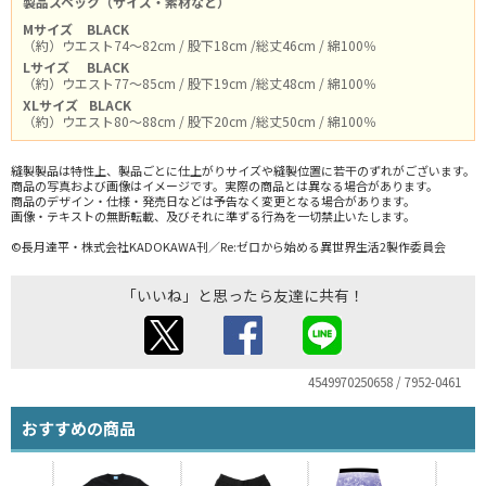
製品スペック（サイズ・素材など）
Mサイズ
BLACK
（約）ウエスト74～82cm / 股下18cm /総丈46cm / 綿100％
Lサイズ
BLACK
（約）ウエスト77～85cm / 股下19cm /総丈48cm / 綿100％
XLサイズ
BLACK
（約）ウエスト80～88cm / 股下20cm /総丈50cm / 綿100％
縫製製品は特性上、製品ごとに仕上がりサイズや縫製位置に若干のずれがございます。
商品の写真および画像はイメージです。実際の商品とは異なる場合があります。
商品のデザイン・仕様・発売日などは予告なく変更となる場合があります。
画像・テキストの無断転載、及びそれに準ずる行為を一切禁止いたします。
©長月達平・株式会社KADOKAWA刊／Re:ゼロから始める異世界生活2製作委員会
「いいね」と思ったら友達に共有！
4549970250658 / 7952-0461
おすすめの商品