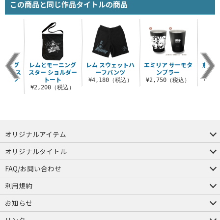
この商品と同じ作品タイトルの商品
ブロング
レムとモーニング
レム スウェットハ
エミリア サーモタ
怠惰
シャツ ス
スター ショルダー
ーフパンツ
ンブラー
ウ
ファッシ
トート
¥4,180（税込）
¥2,750（税込）
¥3,
..
¥2,200（税込）
（税込）
オリジナルアイテム
つままれ
つかまれ
ピョコッテ
オリジナルタイトル
アイテムヤ
ミスカトニック大學購買部
FAQ/お問い合わせ
FAQ
お問い合わせ
利用規約
会員規約・ポイント規約
特定商取引法に関する表示
プライバシーポリシー
お知らせ
店舗情報
採用情報
発売日変更のお知らせ
販売代理店・取扱店募集
海外のご案内（English）