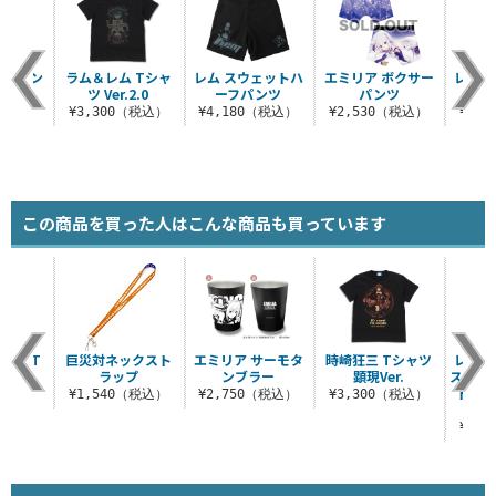
ルプリン
ラム＆レム Tシャ
レム スウェットハ
エミリア ボクサー
レム 
ャツ
ツ Ver.2.0
ーフパンツ
パンツ
（税込）
¥3,300（税込）
¥4,180（税込）
¥2,530（税込）
¥2,
この商品を買った人はこんな商品も買っています
形態 T
巨災対ネックスト
エミリア サーモタ
時崎狂三 Tシャツ
レム 
ツ
ラップ
ンブラー
顕現Ver.
スリー
トリー
（税込）
¥1,540（税込）
¥2,750（税込）
¥3,300（税込）
¥4,