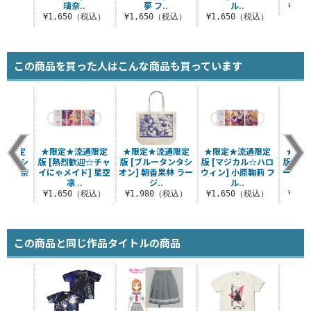
璃奈..
夢 フ..
ル..
¥1,
（税込）
¥1,650（税込）
¥1,650（税込）
¥1,650（税込）
この商品を買った人はこんな商品も買っています
流通限定
★限定★流通限定
★限定★流通限定
★限定★流通限定
★限
リングシ
版 [熱烈歓迎☆チャ
版 [ブルータンタシ
版 [マジカル☆ハロ
版 [
王寺璃奈
イにゃメイド] 星空
オン] 朝香果林 ラー
ウィン] 小原鞠莉 フ
ーバー]
凛 ..
ジ..
ル..
（税込）
¥1,650（税込）
¥1,980（税込）
¥1,650（税込）
¥1,
この商品と同じ作品タイトルの商品