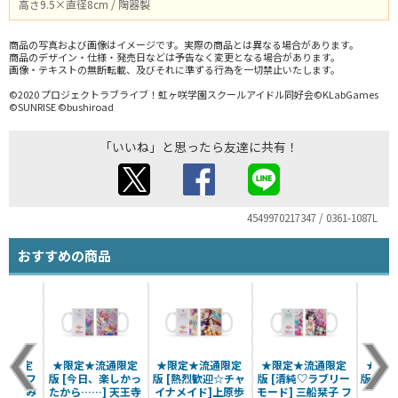
高さ9.5×直径8cm / 陶器製
商品の写真および画像はイメージです。実際の商品とは異なる場合があります。
商品のデザイン・仕様・発売日などは予告なく変更となる場合があります。
画像・テキストの無断転載、及びそれに準ずる行為を一切禁止いたします。
©2020 プロジェクトラブライブ！虹ヶ咲学園スクールアイドル同好会©KLabGames
©SUNRISE ©bushiroad
「いいね」と思ったら友達に共有！
4549970217347 / 0361-1087L
おすすめの商品
流通限定
★限定★流通限定
★限定★流通限定
★限定★流通限定
★限定
ーシンフ
版 [今日、楽しかっ
版 [熱烈歓迎☆チャ
版 [清純♡ラブリー
版 [Sno
須かすみ
たから……] 天王寺
イナメイド]上原歩
モード] 三船栞子 フ
優木