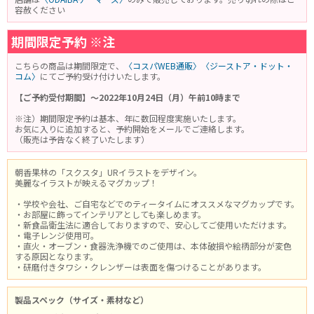
容赦ください
期間限定予約 ※注
こちらの商品は期間限定で、
〈コスパWEB通販〉
〈ジーストア・ドット・
コム〉
にてご予約受け付けいたします。
【ご予約受付期間】～2022年10月24日（月）午前10時まで
※注）期間限定予約は基本、年に数回程度実施いたします。
お気に入りに追加すると、予約開始をメールでご連絡します。
（販売は予告なく終了いたします）
朝香果林の「スクスタ」URイラストをデザイン。
美麗なイラストが映えるマグカップ！
・学校や会社、ご自宅などでのティータイムにオススメなマグカップです。
・お部屋に飾ってインテリアとしても楽しめます。
・新食品衛生法に適合しておりますので、安心してご使用いただけます。
・電子レンジ使用可。
・直火・オーブン・食器洗浄機でのご使用は、本体破損や絵柄部分が変色
する原因となります。
・研磨付きタワシ・クレンザーは表面を傷つけることがあります。
製品スペック（サイズ・素材など）