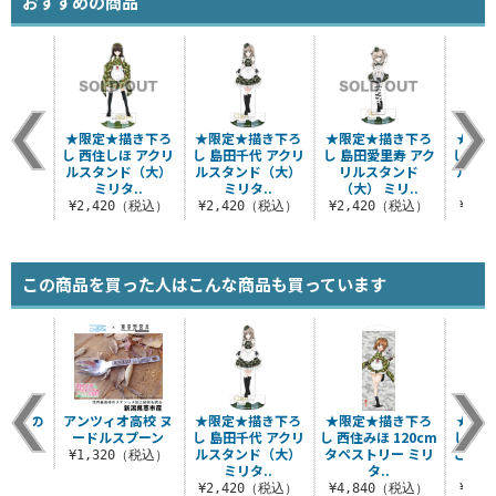
おすすめの商品
★限定★描き下ろ
★限定★描き下ろ
★限定★描き下ろ
★限定
し 西住しほ アクリ
し 島田千代 アクリ
し 島田愛里寿 アク
し 西
ルスタンド（大）
ルスタンド（大）
リルスタンド
ルスタ
ミリタ..
ミリタ..
（大） ミリ..
ミ
¥2,420（税込）
¥2,420（税込）
¥2,420（税込）
¥2,
この商品を買った人はこんな商品も買っています
嫁 湯の
アンツィオ高校 ヌ
★限定★描き下ろ
★限定★描き下ろ
★限定
ードルスプーン
し 島田千代 アクリ
し 西住みほ 120cm
し 西住
ルスタンド（大）
タペストリー ミリ
ごはん
税込）
¥1,320（税込）
ミリタ..
タ..
¥2,420（税込）
¥4,840（税込）
¥1,