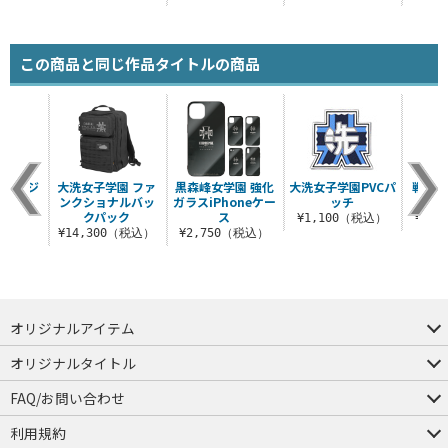
この商品と同じ作品タイトルの商品
高校 ジ
大洗女子学園 ファ
黒森峰女学園 強化
大洗女子学園PVCパ
戦車道
ーカー
ンクショナルバッ
ガラスiPhoneケー
ッチ
クパック
ス
（税込）
¥1,100（税込）
¥3,
¥14,300（税込）
¥2,750（税込）
オリジナルアイテム
つままれ
つかまれ
ピョコッテ
オリジナルタイトル
アイテムヤ
ミスカトニック大學購買部
FAQ/お問い合わせ
FAQ
お問い合わせ
利用規約