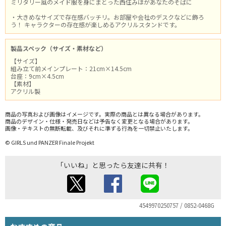
ミリタリー風のメイド服を身にまとった西住みほがあなたのそばに
・大きめなサイズで存在感バッチリ。お部屋や会社のデスクなどに飾ろ
う！ キャラクターの存在感が楽しめるアクリルスタンドです。
製品スペック（サイズ・素材など）
【サイズ】
組み立て前メインプレート：21cm×14.5cm
台座：9cm×4.5cm
【素材】
アクリル製
商品の写真および画像はイメージです。実際の商品とは異なる場合があります。
商品のデザイン・仕様・発売日などは予告なく変更となる場合があります。
画像・テキストの無断転載、及びそれに準ずる行為を一切禁止いたします。
© GIRLS und PANZER Finale Projekt
「いいね」と思ったら友達に共有！
4549970250757 / 0852-0468G