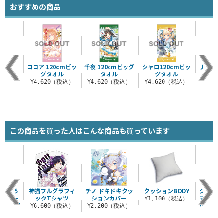
おすすめの商品
ココア 120cmビッ
千夜 120cmビッグ
シャロ120cmビッ
リゼ 1
グタオル
タオル
グタオル
¥4,620（税込）
¥4,620（税込）
¥4,620（税込）
¥4,
この商品を買った人はこんな商品も買っています
描き下ろ
神猫フルグラフィ
チノ ドキドキクッ
クッションBODY
ジオン
ンスキー
ックTシャツ
ションカバー
マーク
¥1,100（税込）
ィックT
ペン 
¥6,600（税込）
¥2,200（税込）
ツ