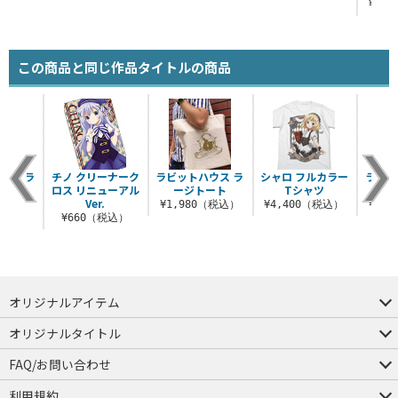
（税込）
¥1,
この商品と同じ作品タイトルの商品
フルカラ
チノ クリーナーク
ラビットハウス ラ
シャロ フルカラー
ラビッ
ケース
ロス リニューアル
ージトート
Tシャツ
ラ
Ver.
（税込）
¥1,980（税込）
¥4,400（税込）
¥3,
¥660（税込）
オリジナルアイテム
つままれ
つかまれ
ピョコッテ
オリジナルタイトル
アイテムヤ
ミスカトニック大學購買部
FAQ/お問い合わせ
FAQ
お問い合わせ
利用規約