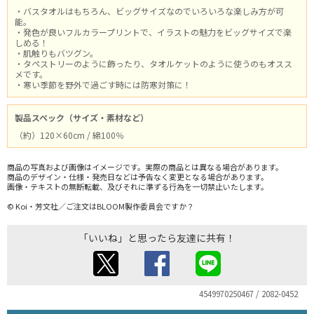
・バスタオルはもちろん、ビッグサイズなのでいろいろな楽しみ方が可
能。
・発色が良いフルカラープリントで、イラストの魅力をビッグサイズで楽
しめる！
・肌触りもバツグン。
・タペストリーのように飾ったり、タオルケットのように使うのもオスス
メです。
・寒い季節を野外で過ごす時には防寒対策に！
製品スペック（サイズ・素材など）
（約）120×60cm / 綿100％
商品の写真および画像はイメージです。実際の商品とは異なる場合があります。
商品のデザイン・仕様・発売日などは予告なく変更となる場合があります。
画像・テキストの無断転載、及びそれに準ずる行為を一切禁止いたします。
© Koi・芳文社／ご注文はBLOOM製作委員会ですか？
「いいね」と思ったら友達に共有！
4549970250467 / 2082-0452