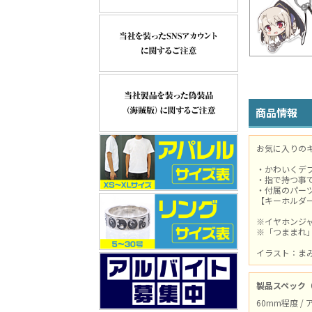
商品情報
お気に入りの
・かわいくデ
・指で持つ事
・付属のパー
【キーホルダ
※イヤホンジ
※「つままれ
イラスト：ま
製品スペック
60mm程度 /