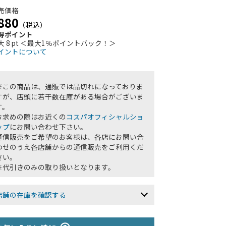
売価格
880
（税込）
得ポイント
大 8 pt ＜最大1％ポイントバック！＞
イントについて
※この商品は、通販では品切れになっておりま
すが、店頭に若干数在庫がある場合がございま
す。
お求めの際はお近くの
コスパオフィシャルショ
ップ
にお問い合わせ下さい。
通信販売をご希望のお客様は、各店にお問い合
わせのうえ各店舗からの通信販売をご利用くだ
さい。
※代引きのみの取り扱いとなります。
店舗の在庫を確認する