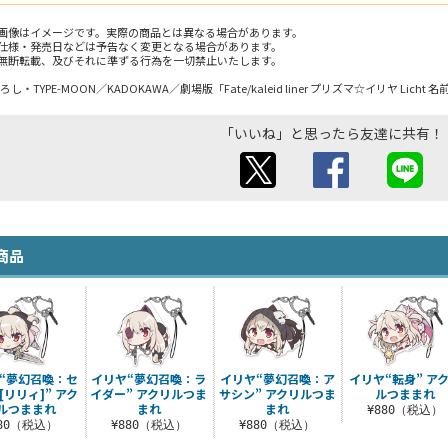
画像はイメージです。実際の商品とは異なる場合があります。
仕様・発売日などは予告なく変更となる場合があります。
無断転載、及びそれに準ずる行為を一切禁止いたします。
ろし・TYPE-MOON／KADOKAWA／劇場版「Fate/kaleid liner プリズマ☆イリヤ Lic
「いいね」と思ったら友達に共有！
商品
“夢幻召喚：セ
イリヤ“夢幻召喚：ラ
イリヤ“夢幻召喚：ア
イリヤ“転身” ア
[リリィ]” アク
イダー” アクリルつま
サシン” アクリルつま
ルつままれ
ルつままれ
まれ
まれ
¥880（税込）
880（税込）
¥880（税込）
¥880（税込）