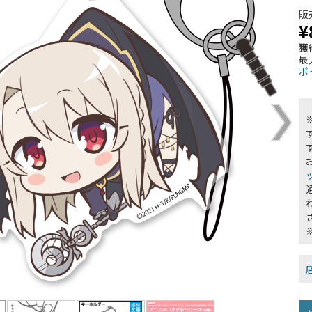
販
¥
獲
最
ポ