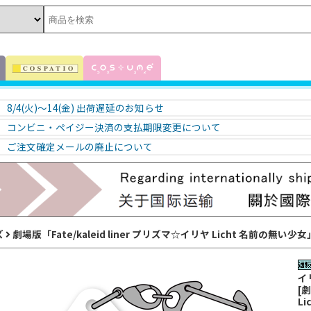
8/4(火)～14(金) 出荷遅延のお知らせ
コンビニ・ペイジー決済の支払期限変更について
ご注文確定メールの廃止について
ズ
劇場版「Fate/kaleid liner プリズマ☆イリヤ Licht 名前の無い少女
イ
[劇
L