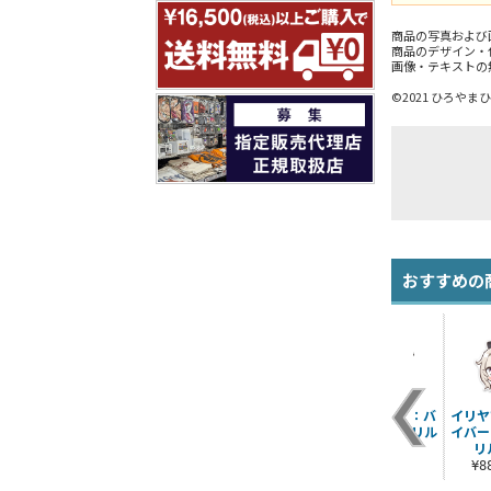
商品の写真および
商品のデザイン・
画像・テキストの
©2021 ひろやまひ
おすすめの
イリヤ“夢幻召喚：バ
イリヤ
ーサーカー” アクリル
イバー
つままれ
リ
¥880（税込）
¥