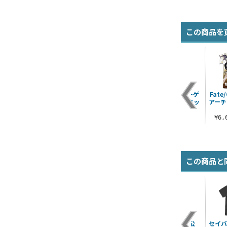
この商品を
ク
イリヤ シルバーリン
描き下ろし イリヤ“夢
スパイク・スピーゲ
Fate/
ド
グ
幻召喚：セイバー” フ
ル Tシャツ ジャケッ
アーチ
ルグラフィックT..
トVer.
¥9,350（税込）
¥6,600（税込）
¥3,190（税込）
¥6
この商品と
ュ・
アヴェンジャー/ジャ
アヴェンジャー/ジャ
マスター/主人公
セイバ