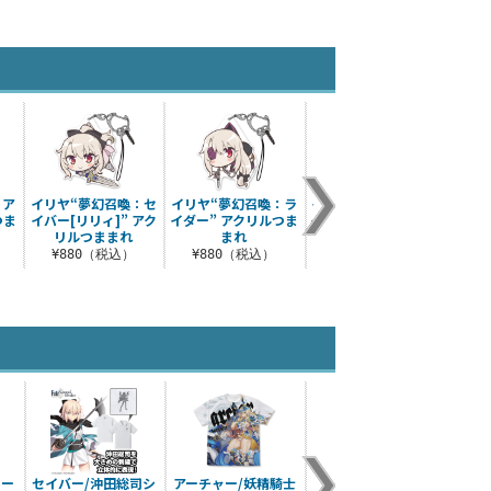
：ア
イリヤ“夢幻召喚：セ
イリヤ“夢幻召喚：ラ
イリヤ“夢幻召喚：セ
イリヤ
つま
イバー[リリィ]” アク
イダー” アクリルつま
イバー” アクリルつま
ーサー
リルつままれ
まれ
まれ
¥880（税込）
¥880（税込）
¥880（税込）
¥
カー
セイバー/沖田総司シ
アーチャー/妖精騎士
ウェディング イリヤ
Fate