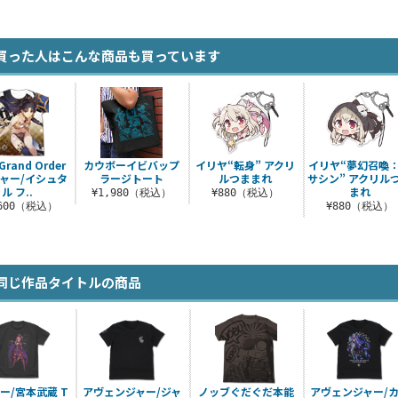
買った人はこんな商品も買っています
Grand Order
カウボーイビバップ
イリヤ“転身” アクリ
イリヤ“夢幻召喚
ャー/イシュタ
ラージトート
ルつままれ
サシン” アクリル
ル フ..
まれ
¥1,980（税込）
¥880（税込）
,600（税込）
¥880（税込）
同じ作品タイトルの商品
ー/宮本武蔵 T
アヴェンジャー/ジャ
ノッブぐだぐだ本能
アヴェンジャー/