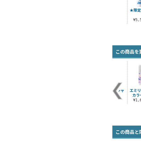
★限定
¥5
この商品を
ス
レム 脱着式フルカラ
レムとモーニングス
レム フェイス Tシャ
エミリ
ッ
ーワッペン
ター ドライTシャツ
ツ
カラ
¥1,430（税込）
¥3,520（税込）
¥3,190（税込）
¥1
この商品と