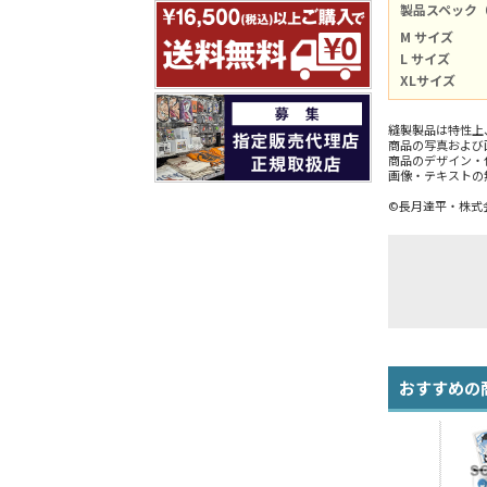
製品スペック
M サイズ
L サイズ
XLサイズ
縫製製品は特性上
商品の写真および
商品のデザイン・
画像・テキストの
©長月達平・株式会
おすすめの