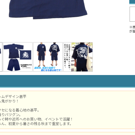
※
が
レムデザイン甚平
も鬼がかり！
クセになる着心地の甚平。
触りバツグン。
ろぐ時や近所へのお買い物、イベントで活躍！
ろん、初夏から暑さの残る秋まで重宝します。