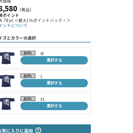
売価格
8,580
（税込）
得ポイント
大 78 pt ＜最大1％ポイントバック！＞
イントについて
イズとカラーの選択
M
選択する
L
選択する
XL
選択する
お気に入りに追加