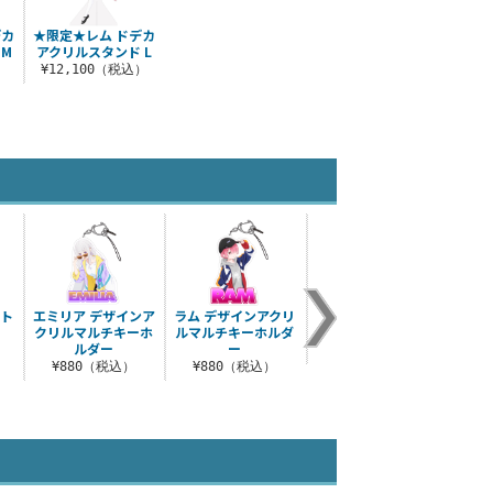
デカ
★限定★レム ドデカ
 M
アクリルスタンド L
）
¥12,100（税込）
ント
エミリア デザインア
ラム デザインアクリ
レム サーモタンブラ
ゆるキ
クリルマルチキーホ
ルマルチキーホルダ
ー
Tシ
ルダー
ー
）
¥2,750（税込）
¥880（税込）
¥880（税込）
¥3