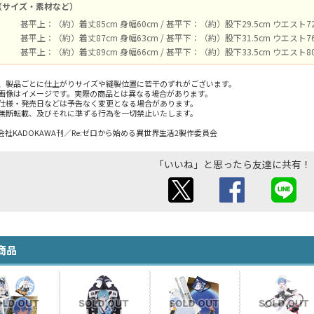
（サイズ・素材など）
甚平上：（約）着丈85cm 身幅60cm / 甚平下：（約）股下29.5cm ウエスト72～
甚平上：（約）着丈87cm 身幅63cm / 甚平下：（約）股下31.5cm ウエスト76～
甚平上：（約）着丈89cm 身幅66cm / 甚平下：（約）股下33.5cm ウエスト80～
、製品ごとに仕上がりサイズや縫製位置に若干のずれがございます。
画像はイメージです。実際の商品とは異なる場合があります。
仕様・発売日などは予告なく変更となる場合があります。
無断転載、及びそれに準ずる行為を一切禁止いたします。
社KADOKAWA刊／Re:ゼロから始める異世界生活2製作委員会
「いいね」と思ったら友達に共有！
商品