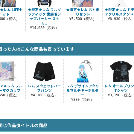
★レム LIFEセ
★限定★レム フルグ
★限定★レム おとま
★限定★レム ド
ット
ラフィック 裏起毛ジ
りセット
アクリルスタンド
ップパーカー スト
,500（税込）
¥5,500（税込）
¥6,930（税込
リ..
¥14,080（税込）
買った人はこんな商品も買っています
ア＆レム フル
レム スウェットハー
レム デザインアクリ
レム オールプリ
ーマグカップ
フパンツ
ルマルチキーホルダ
Tシャツ
ー
,650（税込）
¥4,180（税込）
¥3,190（税込
¥880（税込）
同じ作品タイトルの商品