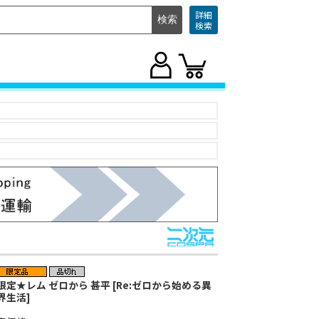
詳細
検索
限定★レム ゼロから 甚平 [Re:ゼロから始める異
界生活]