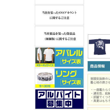
商品情報
雰囲気抜群の
着心地の良さ
・一度着たら
・通気性、肌
・部屋でくつ
・真夏はもち