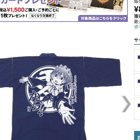
販
¥
獲
最
ポ
サ