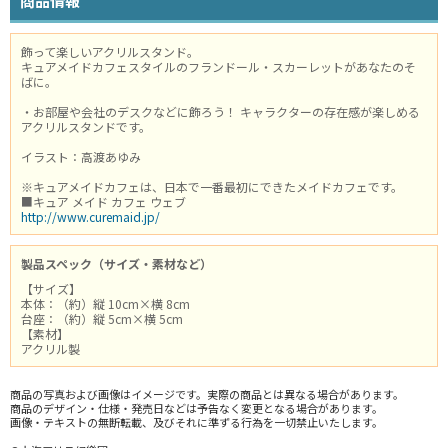
商品情報
飾って楽しいアクリルスタンド。
キュアメイドカフェスタイルのフランドール・スカーレットがあなたのそ
ばに。
・お部屋や会社のデスクなどに飾ろう！ キャラクターの存在感が楽しめる
アクリルスタンドです。
イラスト：高渡あゆみ
※キュアメイドカフェは、日本で一番最初にできたメイドカフェです。
■キュア メイド カフェ ウェブ
http://www.curemaid.jp/
製品スペック（サイズ・素材など）
【サイズ】
本体：（約）縦 10cm×横 8cm
台座：（約）縦 5cm×横 5cm
【素材】
アクリル製
商品の写真および画像はイメージです。実際の商品とは異なる場合があります。
商品のデザイン・仕様・発売日などは予告なく変更となる場合があります。
画像・テキストの無断転載、及びそれに準ずる行為を一切禁止いたします。