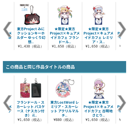
★東方
東方Project みに
★限定★東方
★限定★東方
★
×キュアメ
クッションキーホ
Project×キュアメ
Project×キュアメ
Proj
 魂魄妖
ルダー ゆっくり幻
イドカフェ フラン
イドカフェ レミリ
イドカ
.
想..
ドール..
ア・ス..
（税込）
¥1,430（税込）
¥1,650（税込）
¥1,650（税込）
¥1,
この商品と同じ作品タイトルの商品
★東方
フランドール・ス
東方LostWord レ
★限定★東方
★限
×キュアメ
カーレット パスケ
ミリア・スカーレ
Project×キュアメ
Proj
 レミリ
ース（ナスカン付
ット アクリルマル
イドカフェ 古明地
イドカ
..
き） il..
チ..
さとり..
（税込）
¥1,650（税込）
¥880（税込）
¥1,650（税込）
¥1,