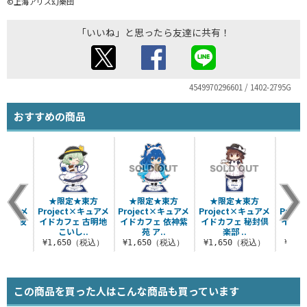
©上海アリス幻樂団
「いいね」と思ったら友達に共有！
4549970296601 / 1402-2795G
おすすめの商品
★東方
★限定★東方
★限定★東方
★限定★東方
★限
×キュアメ
Project×キュアメ
Project×キュアメ
Project×キュアメ
Proj
 十六夜
イドカフェ 古明地
イドカフェ 依神紫
イドカフェ 秘封倶
イドカ
.
こいし..
苑 ア..
楽部 ..
（税込）
¥1,650（税込）
¥1,650（税込）
¥1,650（税込）
¥1,
この商品を買った人はこんな商品も買っています