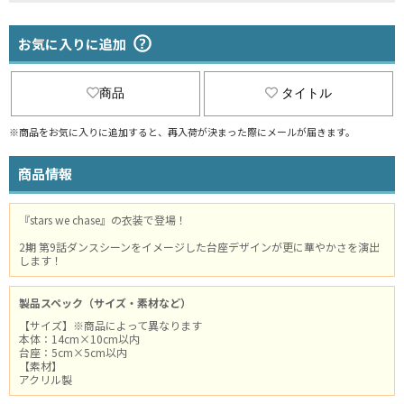
お気に入りに追加
商品
タイトル
※商品をお気に入りに追加すると、再入荷が決まった際にメールが届きます。
商品情報
『stars we chase』の衣装で登場！
2期 第9話ダンスシーンをイメージした台座デザインが更に華やかさを演出
します！
製品スペック（サイズ・素材など）
【サイズ】※商品によって異なります
本体：14cm×10cm以内
台座：5cm×5cm以内
【素材】
アクリル製