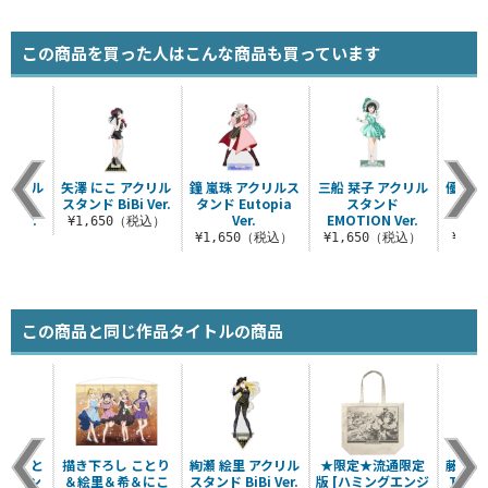
この商品を買った人はこんな商品も買っています
アクリル
矢澤 にこ アクリル
鐘 嵐珠 アクリルス
三船 栞子 アクリル
優木 
ンド
スタンド BiBi Ver.
タンド Eutopia
スタンド
ルス
s Ver.
Ver.
EMOTION Ver.
ZU・
¥1,650（税込）
（税込）
¥1,650（税込）
¥1,650（税込）
¥1,
この商品と同じ作品タイトルの商品
南 こと
描き下ろし ことり
絢瀬 絵里 アクリル
★限定★流通限定
藤島 
ルスタン
＆絵里＆希＆にこ
スタンド BiBi Ver.
版 [ハミングエンジ
Tシャ