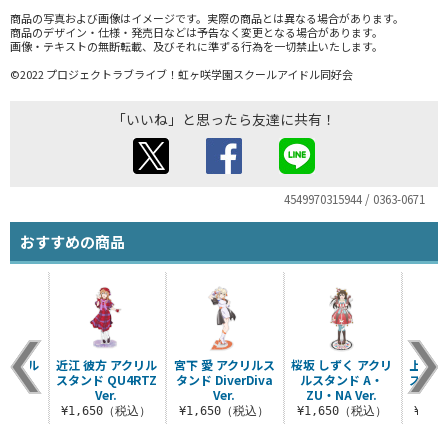
商品の写真および画像はイメージです。実際の商品とは異なる場合があります。
商品のデザイン・仕様・発売日などは予告なく変更となる場合があります。
画像・テキストの無断転載、及びそれに準ずる行為を一切禁止いたします。
©2022 プロジェクトラブライブ！虹ヶ咲学園スクールアイドル同好会
「いいね」と思ったら友達に共有！
4549970315944 / 0363-0671
おすすめの商品
アクリル
近江 彼方 アクリル
宮下 愛 アクリルス
桜坂 しずく アクリ
上原 
ンド
スタンド QU4RTZ
タンド DiverDiva
ルスタンド A・
スタン
 Ver.
Ver.
Ver.
ZU・NA Ver.
N
（税込）
¥1,650（税込）
¥1,650（税込）
¥1,650（税込）
¥1,