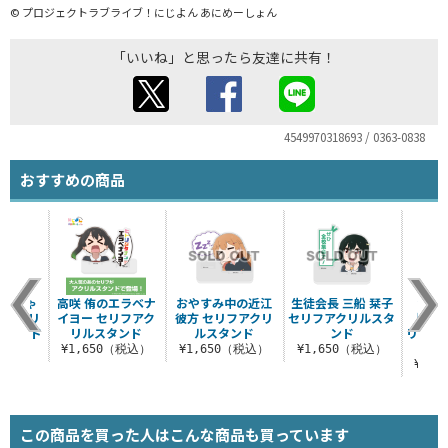
© プロジェクトラブライブ！にじよん あにめーしょん
「いいね」と思ったら友達に共有！
4549970318693 / 0363-0838
おすすめの商品
溢れちゃ
高咲 侑のエラベナ
おやすみ中の近江
生徒会長 三船 栞子
かわ
菜 セリ
イヨー セリフアク
彼方 セリフアクリ
セリフアクリルスタ
「かす
スタンド
リルスタンド
ルスタンド
ンド
リフア
（税込）
¥1,650（税込）
¥1,650（税込）
¥1,650（税込）
¥1,
この商品を買った人はこんな商品も買っています