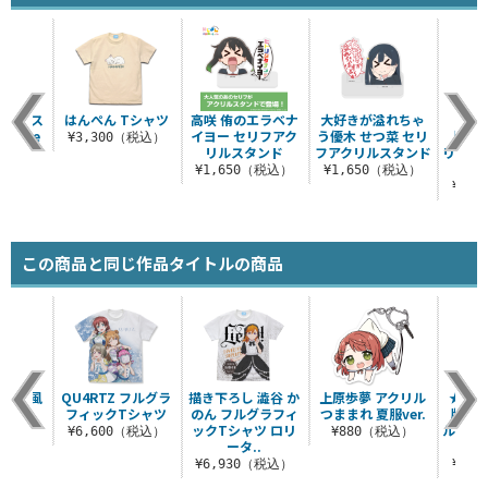
クリルス
はんぺん Tシャツ
高咲 侑のエラベナ
大好きが溢れちゃ
かわ
 white
イヨー セリフアク
う優木 せつ菜 セリ
「かす
¥3,300（税込）
.
リルスタンド
フアクリルスタンド
リフア
（税込）
¥1,650（税込）
¥1,650（税込）
¥1,
この商品と同じ作品タイトルの商品
手描き風
QU4RTZ フルグラ
描き下ろし 澁谷 か
上原歩夢 アクリル
★限定
ャツ
フィックTシャツ
のん フルグラフィ
つままれ 夏服ver.
版 [
ックTシャツ ロリ
ル] 黒
（税込）
¥6,600（税込）
¥880（税込）
ータ..
¥6,930（税込）
¥1,