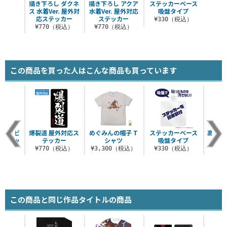
描き下ろし ダクネ
描き下ろし アクア
ステッカーベース
ス 水着Ver. 屋外対
水着Ver. 屋外対応
吸盤タイプ
応ステッカー
ステッカー
¥330（税込）
¥770（税込）
¥770（税込）
この商品を買った人はこんな商品も買っています
】 ルビ
爆裂道 屋外対応ス
めぐみんの帽子 T
ステッカーベース
高耳神
応ステッ
テッカー
シャツ
吸盤タイプ
対応
ー
¥770（税込）
¥3,300（税込）
¥330（税込）
¥7
税込）
この商品と同じ作品タイトルの商品