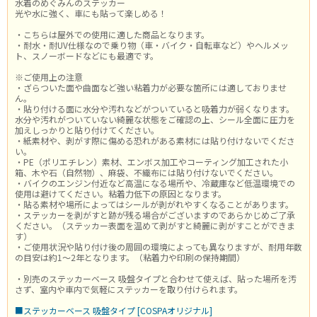
水着のめぐみんのステッカー
光や水に強く、車にも貼って楽しめる！
・こちらは屋外での使用に適した商品となります。
・耐水・耐UV仕様なので乗り物（車・バイク・自転車など）やヘルメッ
ト、スノーボードなどにも最適です。
※ご使用上の注意
・ざらついた面や曲面など強い粘着力が必要な箇所には適しておりませ
ん。
・貼り付ける面に水分や汚れなどがついていると吸着力が弱くなります。
水分や汚れがついていない綺麗な状態をご確認の上、シール全面に圧力を
加えしっかりと貼り付けてください。
・紙素材や、剥がす際に傷める恐れがある素材には貼り付けないでくださ
い。
・PE（ポリエチレン）素材、エンボス加工やコーティング加工された小
箱、木や石（自然物）、麻袋、不織布には貼り付けないでください。
・バイクのエンジン付近など高温になる場所や、冷蔵庫など低温環境での
使用は避けてください。粘着力低下の原因となります。
・貼る素材や場所によってはシールが剥がれやすくなることがあります。
・ステッカーを剥がすと跡が残る場合がございますのであらかじめご了承
ください。（ステッカー表面を温めて剥がすと綺麗に剥がすことができま
す）
・ご使用状況や貼り付け後の周囲の環境によっても異なりますが、耐用年数
の目安は約1～2年となります。（粘着力や印刷の保持期間）
・別売のステッカーベース 吸盤タイプと合わせて使えば、貼った場所を汚
さず、室内や車内で気軽にステッカーを取り付けられます。
■ステッカーベース 吸盤タイプ [COSPAオリジナル]