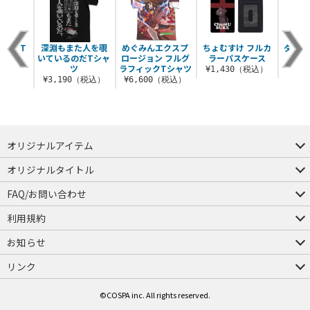
クア T
深淵もまた人を覗
めぐみんエクスプ
ちょむすけ フルカ
ダクネ
ツ
いているのだTシャ
ロージョン フルグ
ラーパスケース
ス
ツ
ラフィックTシャツ
（税込）
¥1,430（税込）
¥7
¥3,190（税込）
¥6,600（税込）
オリジナルアイテム
つままれ
つかまれ
ピョコッテ
オリジナルタイトル
アイテムヤ
ミスカトニック大學購買部
FAQ/お問い合わせ
FAQ
お問い合わせ
利用規約
会員規約・ポイント規約
特定商取引法に関する表示
プライバシーポリシー
お知らせ
店舗情報
採用情報
発売日変更のお知らせ
販売代理店・取扱店募集
海外のご案内（English）
リンク
コスパグループ
ジーストア・ドット・コム
©COSPA inc. All rights reserved.