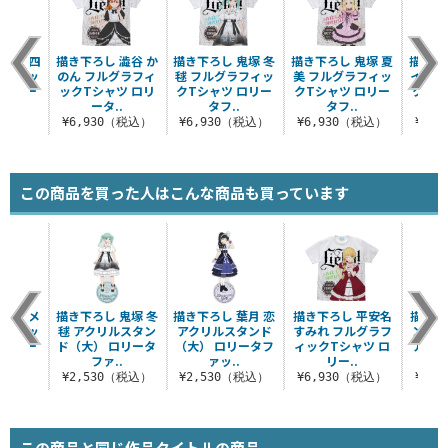
若菜 四
描き下ろし 澁谷 か
描き下ろし 鬼塚 冬
描き下ろし 鬼塚 夏
描き下
ラフィッ
のん フルグラフィ
毬 フルグラフィッ
美 フルグラフィッ
イ フ
 ロリー
ックTシャツ ロリ
クTシャツ ロリー
クTシャツ ロリー
クTシ
.
ータ..
タフ..
タフ..
（税込）
¥6,930（税込）
¥6,930（税込）
¥6,930（税込）
¥6,
この商品を買った人はこんな商品も買っています
米女 メ
描き下ろし 鬼塚 冬
描き下ろし 葉月 恋
描き下ろし 平安名
描き下
ラフィッ
毬 アクリルスタン
アクリルスタンド
すみれ フルグラフ
ン・マ
 ロリー
ド（大） ロリータ
（大） ロリータフ
ィックTシャツ ロ
アクリ
.
ファ..
ァッ..
リー..
（
（税込）
¥2,530（税込）
¥2,530（税込）
¥6,930（税込）
¥2,
この商品と同じ作品タイトルの商品