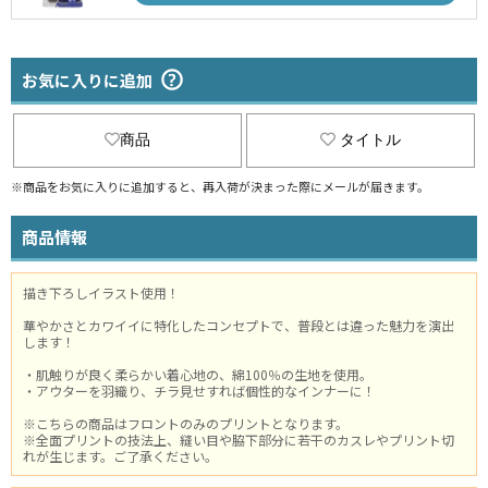
お気に入りに追加
商品
タイトル
※商品をお気に入りに追加すると、再入荷が決まった際にメールが届きます。
商品情報
描き下ろしイラスト使用！
華やかさとカワイイに特化したコンセプトで、普段とは違った魅力を演出
します！
・肌触りが良く柔らかい着心地の、綿100％の生地を使用。
・アウターを羽織り、チラ見せすれば個性的なインナーに！
※こちらの商品はフロントのみのプリントとなります。
※全面プリントの技法上、縫い目や脇下部分に若干のカスレやプリント切
れが生じます。ご了承ください。