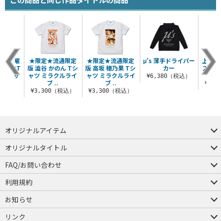
渡辺 曜
★限定★流通限定
★限定★流通限定
μ’s 薄手ドライパー
上原 
ィックT
版 澁谷 かのん Tシ
版 高坂 穂乃果 Tシ
カー
スタン
ロコンサ
ャツ ミラクルライ
ャツ ミラクルライ
N
¥6,380（税込）
ブ ..
ブ ..
¥1,
（税込）
¥3,300（税込）
¥3,300（税込）
オリジナルアイテム
つままれ
つかまれ
ピョコッテ
オリジナルタイトル
アイテムヤ
ミスカトニック大學購買部
FAQ/お問い合わせ
FAQ
お問い合わせ
利用規約
会員規約・ポイント規約
特定商取引法に関する表示
プライバシーポリシー
お知らせ
店舗情報
採用情報
発売日変更のお知らせ
販売代理店・取扱店募集
海外のご案内（English）
リンク