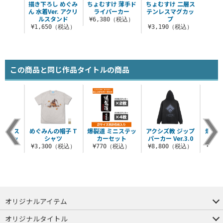
描き下ろし めぐみ
ちょむすけ 薄手ド
ちょむすけ 二層ス
ん 水着Ver. アクリ
ライパーカー
テンレスマグカッ
ルスタンド
プ
¥6,380（税込）
¥1,650（税込）
¥3,190（税込）
この商品と同じ作品タイトルの商品
 二層ス
めぐみんの帽子 T
爆裂道 ミニステッ
アクシズ教 ジップ
爆裂魔
マグカッ
シャツ
カーセット
パーカー Ver.3.0
ない
¥3,300（税込）
¥770（税込）
¥8,800（税込）
¥3,
（税込）
オリジナルアイテム
つままれ
つかまれ
ピョコッテ
オリジナルタイトル