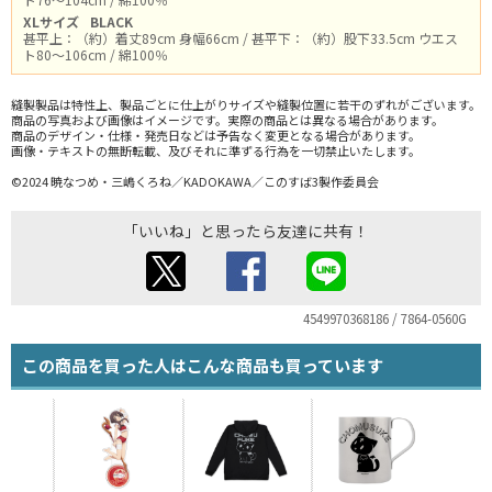
XLサイズ
BLACK
甚平上：（約）着丈89cm 身幅66cm / 甚平下：（約）股下33.5cm ウエス
ト80～106cm / 綿100％
縫製製品は特性上、製品ごとに仕上がりサイズや縫製位置に若干のずれがございます。
商品の写真および画像はイメージです。実際の商品とは異なる場合があります。
商品のデザイン・仕様・発売日などは予告なく変更となる場合があります。
画像・テキストの無断転載、及びそれに準ずる行為を一切禁止いたします。
©2024 暁なつめ・三嶋くろね／KADOKAWA／このすば3製作委員会
「いいね」と思ったら友達に共有！
4549970368186 / 7864-0560G
この商品を買った人はこんな商品も買っています