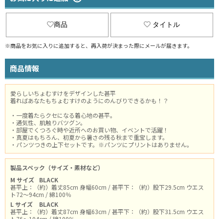
商品
タイトル
※商品をお気に入りに追加すると、再入荷が決まった際にメールが届きます。
商品情報
愛らしいちょむすけをデザインした甚平
着ればあなたもちょむすけのようにのんびりできるかも！？
・一度着たらクセになる着心地の甚平。
・通気性、肌触りバツグン。
・部屋でくつろぐ時や近所へのお買い物、イベントで活躍！
・真夏はもちろん、初夏から暑さの残る秋まで重宝します。
・パンツつきの上下セットです。※パンツにプリントはありません。
製品スペック（サイズ・素材など）
M サイズ
BLACK
甚平上：（約）着丈85cm 身幅60cm / 甚平下：（約）股下29.5cm ウエス
ト72～94cm / 綿100％
L サイズ
BLACK
甚平上：（約）着丈87cm 身幅63cm / 甚平下：（約）股下31.5cm ウエス
ト76～104cm / 綿100％