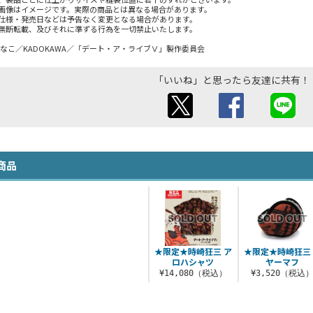
画像はイメージです。実際の商品とは異なる場合があります。
仕様・発売日などは予告なく変更となる場合があります。
無断転載、及びそれに準ずる行為を一切禁止いたします。
・つなこ／KADOKAWA／「デート・ア・ライブⅤ」製作委員会
「いいね」と思ったら友達に共有！
商品
★限定★時崎狂三 ア
★限定★時崎狂三
ロハシャツ
ヤーマフ
¥14,080（税込）
¥3,520（税込