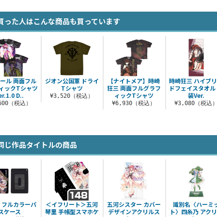
買った人はこんな商品も買っています
ール 両面フル
ジオン公国軍 ドライ
【ナイトメア】時崎
時崎狂三 ハイブ
ィックTシャツ
Tシャツ
狂三 両面フルグラフ
ドフェイスタオル
er.1.0 D..
ィックTシャツ
装Ver.
¥3,520（税込）
,600（税込）
¥6,930（税込）
¥3,080（税込
同じ作品タイトルの商品
 フルカラーパ
＜イフリート＞五河
五河シスター カバー
識別名〈ハーミ
スケース
琴里 手帳型スマホケ
デザインアクリルス
ト〉四糸乃 アク