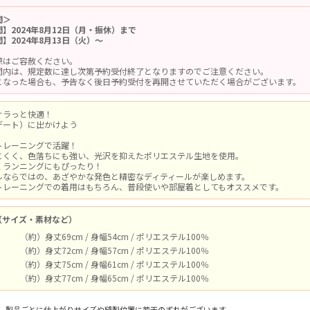
間＞
】2024年8月12日（月・振休）まで
】2024年8月13日（火）～
際はご容赦ください。
間内は、規定数に達し次第予約受付終了となりますのでご注意ください。
となった場合も、予告なく後日予約受付を再開させていただく場合がございます。
サラっと快適！
デート）に出かけよう
トレーニングで活躍！
にくく、色落ちにも強い、光沢を抑えたポリエステル生地を使用。
くランニングにもぴったり！
ルならではの、あざやかな発色と精密なディティールが楽しめます。
トレーニングでの着用はもちろん、普段使いや部屋着としてもオススメです。
（サイズ・素材など）
（約）身丈69cm / 身幅54cm / ポリエステル100％
（約）身丈72cm / 身幅57cm / ポリエステル100％
（約）身丈75cm / 身幅61cm / ポリエステル100％
（約）身丈77cm / 身幅65cm / ポリエステル100％
、製品ごとに仕上がりサイズや縫製位置に若干のずれがございます。