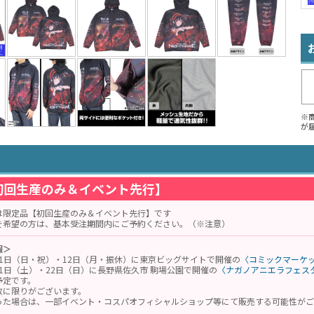
※
が
初回生産のみ＆イベント先行】
は限定品【初回生産のみ＆イベント先行】です
を希望の方は、基本受注期間内にご予約ください。（※注意）
報＞
月11日（日・祝）・12日（月・振休）に東京ビッグサイトで開催の
〈コミックマーケッ
月21日（土）・22日（日）に長野県佐久市 駒場公園で開催の
〈ナガノアニエラフェスタ
予定です。
数に限りがございます。
った場合は、一部イベント・コスパオフィシャルショップ等にて販売する可能性がご