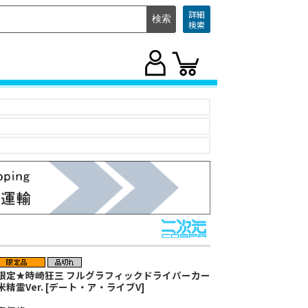
詳細
検索
限定★時崎狂三 フルグラフィックドライパーカー
米精霊Ver. [デート・ア・ライブV]