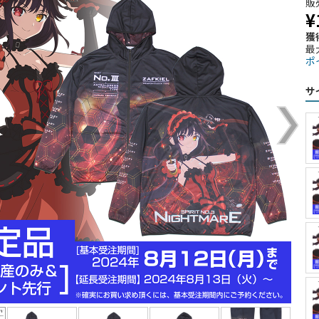
販
¥
獲
最
ポ
サ