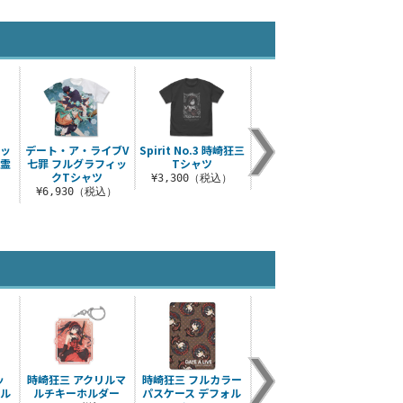
リッ
デート・ア・ライブV
Spirit No.3 時崎狂三
時崎狂三 アクリルマ
識別
 霊
七罪 フルグラフィッ
Tシャツ
ルチキーホルダー
ア〉時
クTシャツ
¥3,300（税込）
¥880（税込）
）
¥6,930（税込）
¥
ッ
時崎狂三 アクリルマ
時崎狂三 フルカラー
時崎狂三 手帳型スマ
七夕の
リル
ルチキーホルダー
パスケース デフォル
ホケース138
ス（