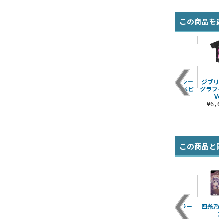
この商品を
マ
識別名〈エンジェ
ロキシー・ミグルデ
描き下ろし ロキシー
ジブリ
ー
ル〉鳶一折紙 65mm
ィア ハイブリッドフ
B2タペストリー ベビ
グラフ
缶バッジ
ェイスタオル メイド
ードールVer.
V
服..
¥605（税込）
¥3,190（税込）
¥6
¥3,080（税込）
この商品と
ッ
デート・ア・ライブ
時崎狂三 デフォルメ
時崎狂三フルカラー
四糸乃
m缶
IV 四糸乃 アクリルス
アクリルスタンド
パスケース