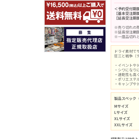
＜予約受付期
【基本受注期間
【延長受注期間
※売り切れの
※延長受注期
※一度品切れ
ドライ素材で
狂三と戦争（
・イベントや
・シワになり
・速乾性も高
・ポリエステ
・キャンプや
製品スペック
Mサイズ
Lサイズ
XLサイズ
XXLサイズ
縫製製品は特性上