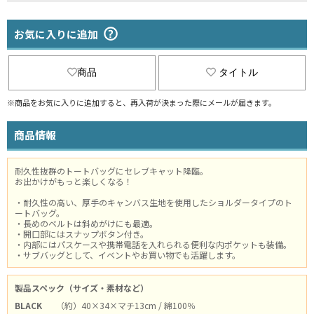
お気に入りに追加
商品
タイトル
※商品をお気に入りに追加すると、再入荷が決まった際にメールが届きます。
商品情報
耐久性抜群のトートバッグにセレブキャット降臨。
お出かけがもっと楽しくなる！
・耐久性の高い、厚手のキャンバス生地を使用したショルダータイプのト
ートバッグ。
・長めのベルトは斜めがけにも最適。
・開口部にはスナップボタン付き。
・内部にはパスケースや携帯電話を入れられる便利な内ポケットも装備。
・サブバッグとして、イベントやお買い物でも活躍します。
製品スペック（サイズ・素材など）
BLACK
（約）40×34×マチ13cm / 綿100％