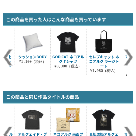
この商品を買った人はこんな商品も買っています
る白い化
クッションBODY
GOD CAT ネコアル
セレブキャット ネ
アルク
ェイド・
ク Tシャツ
コアルク ラージト
リュン
¥1,100（税込）
スタッド
ート
シャ
¥3,300（税込）
ャツ
¥1,980（税込）
（税込）
¥3,
この商品と同じ作品タイトルの商品
 ネコアル
アルクェイド・ブ
ネコアルク 両面プ
真祖の姫アルクェ
埋葬機