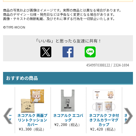
商品の写真および画像はイメージです。実際の商品とは異なる場合があります。
商品のデザイン・仕様・発売日などは予告なく変更となる場合があります。
画像・テキストの無断転載、及びそれに準ずる行為を一切禁止いたします。
©TYPE-MOON
「いいね」と思ったら友達に共有！
4549970388122 / 2324-1694
おすすめの商品
 ニュー
ネコアルク 両面プ
ネコアルク エコバ
ネコアルク フタ付
ネコア
ーバッグ
リントクッション
ッグ
きフルカラーマグ
缶バッ
カバー
カップ
（税込）
¥2,200（税込）
¥3,300（税込）
¥2,420（税込）
¥6