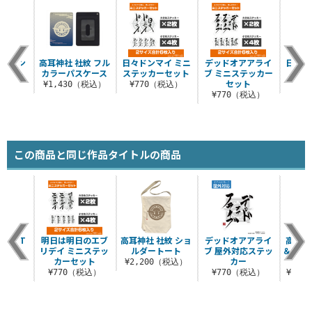
りキャン
高耳神社 社紋 フル
日々ドンマイ ミニ
デッドオアアライ
日々ド
タオル
カラーパスケース
ステッカーセット
ブ ミニステッカー
対応
セット
（税込）
¥1,430（税込）
¥770（税込）
¥7
¥770（税込）
この商品と同じ作品タイトルの商品
ろう T
明日は明日のエブ
高耳神社 社紋 ショ
デッドオアアライ
高耳神
ツ
リデイ ミニステッ
ルダートート
ブ 屋外対応ステッ
＆スト
カーセット
カー
（税込）
¥2,200（税込）
¥770（税込）
¥770（税込）
¥17,