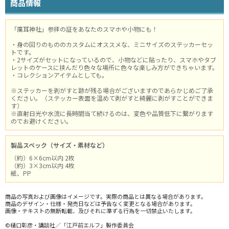
商品情報
「廣耳神社」参拝の証をあなたのスマホや小物にも！
・身の回りのもののカスタムにオススメな、ミニサイズのステッカーセッ
トです。
・2サイズがセットになっているので、小物などに貼ったり、スマホやタブ
レットのケースに挟んだり色々な場所に色々な楽しみ方ができちゃいます。
・コレクションアイテムとしても。
※ステッカーを剥がすと跡が残る場合がございますのであらかじめご了承
ください。（ステッカー表面を温めて剥がすと綺麗に剥がすことができま
す）
※直射日光や水流に長時間当て続けるのは、変色や品質低下に繋がります
のでお避けください。
製品スペック（サイズ・素材など）
（約）6×6cm以内 2枚
（約）3×3cm以内 4枚
紙、PP
商品の写真および画像はイメージです。実際の商品とは異なる場合があります。
商品のデザイン・仕様・発売日などは予告なく変更となる場合があります。
画像・テキストの無断転載、及びそれに準ずる行為を一切禁止いたします。
©樋口彰彦・講談社／「江戸前エルフ」製作委員会