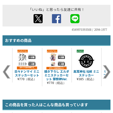
「いいね」と思ったら友達に共有！
4549970393508 / 2094-1977
おすすめの商品
日々ドンマイ ミニ
描き下ろし エルダ
高耳神社 社紋 ミニ
デッド
ステッカーセット
ミニステッカーセ
ステッカー
ブ ミ
ット 御祭神Ver.
¥770（税込）
¥385（税込）
¥770（税込）
¥7
この商品を買った人はこんな商品も買っています