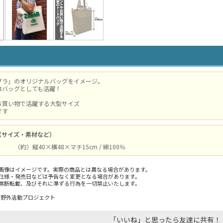
ブラ」のオリジナルバッグをイメージ。
コバッグとしても活躍！
お買い物で活躍する大型サイズ
です
（サイズ・素材など）
（約）縦40×横48×マチ15cm / 綿100％
画像はイメージです。実際の商品とは異なる場合があります。
仕様・発売日などは予告なく変更となる場合があります。
無断転載、及びそれに準ずる行為を一切禁止いたします。
／野外活動プロジェクト
「いいね」と思ったら友達に共有！