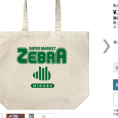
販
¥
獲
最
ポ
数
※
が