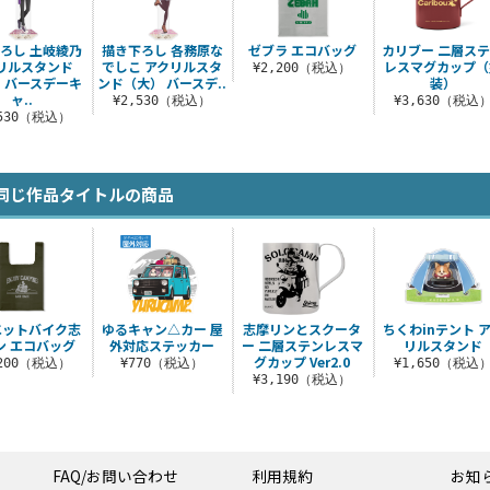
ろし 土岐綾乃
描き下ろし 各務原な
ゼブラ エコバッグ
カリブー 二層ス
リルスタンド
でしこ アクリルスタ
レスマグカップ（
¥2,200（税込）
 バースデーキ
ンド（大） バースデ..
装）
ャ..
¥2,530（税込）
¥3,630（税込
,530（税込）
同じ作品タイトルの商品
エットバイク志
ゆるキャン△カー 屋
志摩リンとスクータ
ちくわinテント 
ン エコバッグ
外対応ステッカー
ー 二層ステンレスマ
リルスタンド
グカップ Ver2.0
,200（税込）
¥770（税込）
¥1,650（税込
¥3,190（税込）
FAQ/お問い合わせ
利用規約
お知