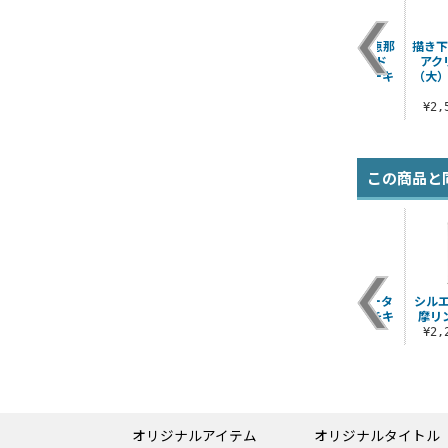
ラ
描き下ろし リン＆な
描き下ろし 犬山あお
描き下ろし 斉藤恵那
描き下
でしこ 二層ステンレ
い アクリルスタンド
アクリルスタンド
アク
スマグカップ ゼブ
（大） バースデーキ..
（大） バースデーキ
（大）
ラ..
ャ..
¥2,530（税込）
¥3,190（税込）
¥2,530（税込）
¥2
この商品と
乃
本栖高校女子制服冬
★限定★ゆるキャン
志摩リンとスクータ
シル
ド
服 スカート
△カー Tシャツ 桜＆
ー アクリルマルチキ
摩リ
キ
なでしこ＆リン Ve..
ーホルダー
¥19,800（税込）
¥2
¥3,300（税込）
¥880（税込）
オリジナルアイテム
オリジナルタイトル