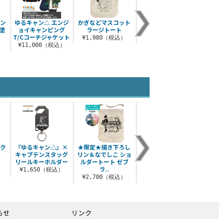
テン
ゆるキャン△ エンジ
かぎなどマスコット
ゆるキャン△ ラージ
ゆるキ
塗
ョイキャンピング
ラージトート
トート
ラー
T/Cコーチジャケット
¥1,980（税込）
¥1,980（税込）
¥
）
¥11,000（税込）
アク
『ゆるキャン△』×
★限定★描き下ろし
描き下ろし リン＆な
冬キャ
キャプテンスタッグ
リン＆なでしこ ショ
でしこ ミニステッカ
ク
リールキーホルダー
ルダートート ゼブ
ーセット ゼブラで
）
¥1
ラ..
お..
¥1,650（税込）
¥2,700（税込）
¥770（税込）
らせ
リンク