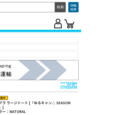
詳細
検索
ブラ ラージトート [『ゆるキャン△ SEASON
』]
ラー：NATURAL