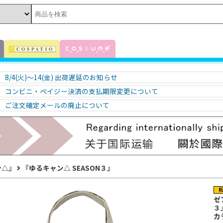
8/4(火)～14(金) 出荷遅延のお知らせ
コンビニ・ペイジー決済の支払期限変更について
ご注文確定メールの廃止について
ン△』
『ゆるキャン△ SEASON３』
ゼ
３
カ