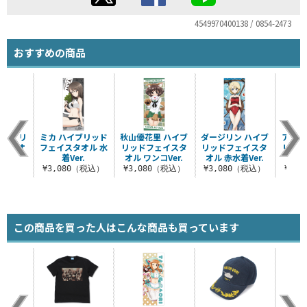
4549970400138 / 0854-2473
おすすめの商品
ハイブリ
ミカ ハイブリッド
秋山優花里 ハイブ
ダージリン ハイブ
アンチ
イスタオ
フェイスタオル 水
リッドフェイスタ
リッドフェイスタ
リッ
er.
着Ver.
オル ワンコVer.
オル 赤水着Ver.
オル 
（税込）
¥3,080（税込）
¥3,080（税込）
¥3,080（税込）
¥3,
この商品を買った人はこんな商品も買っています