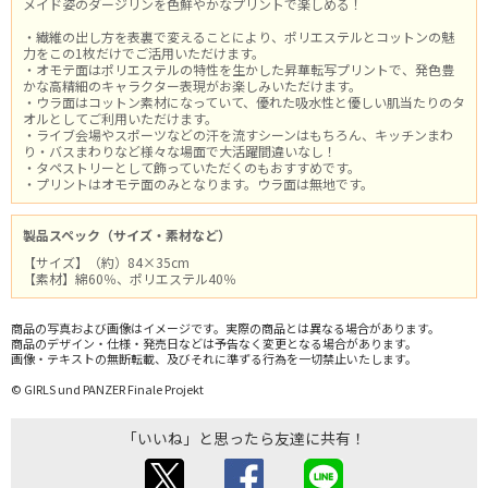
メイド姿のダージリンを色鮮やかなプリントで楽しめる！
・繊維の出し方を表裏で変えることにより、ポリエステルとコットンの魅
力をこの1枚だけでご活用いただけます。
・オモテ面はポリエステルの特性を生かした昇華転写プリントで、発色豊
かな高精細のキャラクター表現がお楽しみいただけます。
・ウラ面はコットン素材になっていて、優れた吸水性と優しい肌当たりのタ
オルとしてご利用いただけます。
・ライブ会場やスポーツなどの汗を流すシーンはもちろん、キッチンまわ
り・バスまわりなど様々な場面で大活躍間違いなし！
・タペストリーとして飾っていただくのもおすすめです。
・プリントはオモテ面のみとなります。ウラ面は無地です。
製品スペック（サイズ・素材など）
【サイズ】（約）84×35cm
【素材】綿60％、ポリエステル40％
商品の写真および画像はイメージです。実際の商品とは異なる場合があります。
商品のデザイン・仕様・発売日などは予告なく変更となる場合があります。
画像・テキストの無断転載、及びそれに準ずる行為を一切禁止いたします。
© GIRLS und PANZER Finale Projekt
「いいね」と思ったら友達に共有！