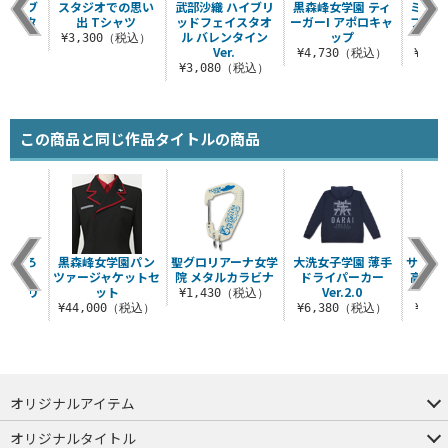
 ハイブ
スタジオでの思い
武部沙織 ハイブリ
黒森峰女学園 ティ
ミカ 
ェイスタ
出 Tシャツ
ッドフェイスタオ
ーガーI アポロキャ
フェイ
Ver.
ル バレンタイン
ップ
¥3,300（税込）
Ver.
（税込）
¥4,730（税込）
¥3,
¥3,080（税込）
この商品と同じ作品タイトルの商品
描き下ろ
黒森峰女学園パン
聖グロリアーナ女学
大洗女子学園 薄手
サンダ
愛里寿
ツァージャケットセ
院 メタルカラビナ
ドライパーカー
高校 
ペストリ
ット
Ver.2.0
¥1,430（税込）
..
¥44,000（税込）
¥6,380（税込）
¥1,
（税込）
オリジナルアイテム
つままれ
つかまれ
ピョコッテ
オリジナルタイトル