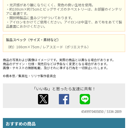
・光沢感があり皺になりにくく、発色の良い生地を使用。
・約100cm×約75cmとビッグサイズのタペストリーは、お部屋のインテリ
アに最適です。
・開封時製品に畳みジワがついております。
・アイロンをかけてご使用ください。アイロンは中温で、あて布をあてて製
品裏面におかけください。
製品スペック（サイズ・素材など）
（約）100cm×75cm / レアスエード（ポリエステル）
商品の写真および画像はイメージです。実際の商品とは異なる場合があります。
商品のデザイン・仕様・発売日などは予告なく変更となる場合があります。
画像・テキストの無断転載、及びそれに準ずる行為を一切禁止いたします。
©橋本悠／集英社・リリサ製作委員会
「いいね」と思ったら友達に共有！
4549970405850 / 5334-2809
おすすめの商品