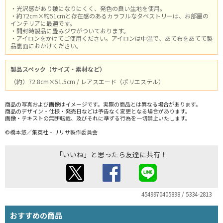
・光沢感があり皺になりにくく、発色の良い生地を使用。
・約72cm×約51cmと存在感のあるカラフルなタペストリーは、お部屋の
インテリアに最適です。
・開封時製品に畳みジワがついております。
・アイロンをかけてご使用ください。アイロンは中温で、あて布をあてて製
品裏面におかけください。
製品スペック（サイズ・素材など）
（約）72.8cm×51.5cm / レアスエード（ポリエステル）
商品の写真および画像はイメージです。実際の商品とは異なる場合があります。
商品のデザイン・仕様・発売日などは予告なく変更となる場合があります。
画像・テキストの無断転載、及びそれに準ずる行為を一切禁止いたします。
©橋本悠／集英社・リリサ製作委員会
「いいね」と思ったら友達に共有！
4549970405898 / 5334-2813
おすすめの商品