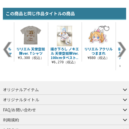
この商品と同じ作品タイトルの商品
両面フル
リリエル 天使空挺
描き下ろし ノキエ
リリエル アクリル
描き下
クTシャ
隊ver. Tシャツ
ル 天使空挺隊Ver.
つままれ
ラ 天使
100cmタペスト..
アクリ
¥3,300（税込）
¥880（税込）
（税込）
¥6,270（税込）
¥2,
オリジナルアイテム
つままれ
つかまれ
ピョコッテ
オリジナルタイトル
アイテムヤ
ミスカトニック大學購買部
FAQ/お問い合わせ
FAQ
お問い合わせ
利用規約
会員規約・ポイント規約
特定商取引法に関する表示
プライバシーポリシー