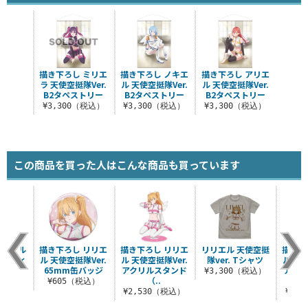
描き下ろし ミリエ
描き下ろし ノキエ
描き下ろし アリエ
ラ 天使空挺隊Ver.
ル 天使空挺隊Ver.
ル 天使空挺隊Ver.
B2タペストリー
B2タペストリー
B2タペストリー
¥3,300（税込）
¥3,300（税込）
¥3,300（税込）
この商品を買った人はこんな商品も買っています
アクリル
描き下ろし リリエ
描き下ろし リリエ
リリエル 天使空挺
描き下
ウェディ
ル 天使空挺隊Ver.
ル 天使空挺隊Ver.
隊ver. Tシャツ
ル 天使
Ver.
65mm缶バッジ
アクリルスタンド
アクリ
¥3,300（税込）
（..
（税込）
¥605（税込）
¥2,530（税込）
¥2,