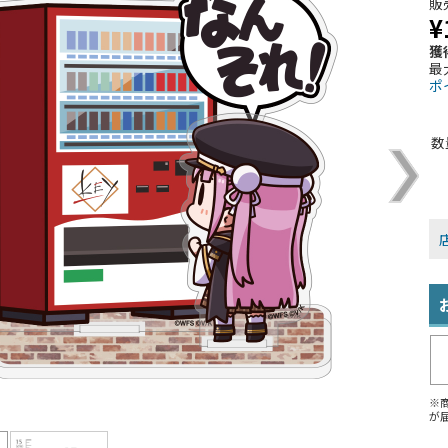
販
¥
獲
最
ポ
数
※
が