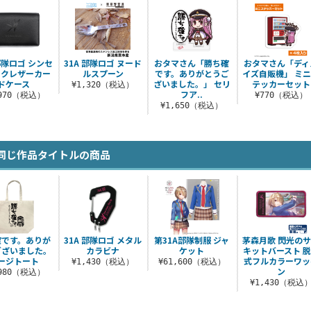
 部隊ロゴ シンセ
31A 部隊ロゴ ヌード
おタマさん「勝ち確
おタマさん「ディ
ックレザーカー
ルスプーン
です。ありがとうご
イズ自販機」 ミ
ドケース
ざいました。」 セリ
テッカーセット
¥1,320（税込）
フア..
,970（税込）
¥770（税込）
¥1,650（税込）
同じ作品タイトルの商品
確です。ありが
31A 部隊ロゴ メタル
第31A部隊制服 ジャ
茅森月歌 閃光の
ございました。
カラビナ
ケット
キットバースト 
ージトート
式フルカラーワッ
¥1,430（税込）
¥61,600（税込）
ン
,980（税込）
¥1,430（税込