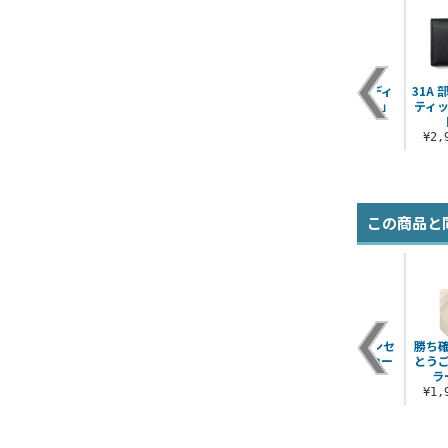
フ
國見タマ アクリルつ
アイビー乗せナービ
おタマさんの「ディ
31A
ままれ
ィ Tシャツ
スイズ自販機！！」
ティ
Tシャツ
¥880（税込）
¥3,300（税込）
¥3,300（税込）
¥2
この商品と
ル
茅森月歌 閃光のサー
31A 部隊ロゴ ファン
31A 部隊ロゴ シンセ
勝ち
キットバースト フル
クショナルバックパ
ティックレザーカー
とう
グラフィックTシャツ
ック
ドケース
ラ
¥6,930（税込）
¥14,300（税込）
¥2,970（税込）
¥1