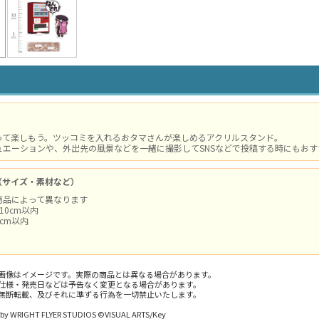
」
って楽しもう。ツッコミを入れるおタマさんが楽しめるアクリルスタンド。
ュエーションや、外出先の風景などを一緒に撮影してSNSなどで投稿する時にもおす
（サイズ・素材など）
商品によって異なります
×10cm以内
cm以内
画像はイメージです。実際の商品とは異なる場合があります。
仕様・発売日などは予告なく変更となる場合があります。
無断転載、及びそれに準ずる行為を一切禁止いたします。
by WRIGHT FLYER STUDIOS ©VISUAL ARTS/Key