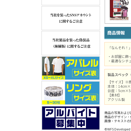
商品情報
「なんそれ！
・お部屋に飾
・最適なシチ
製品スペック
【サイズ】※
本体：14cm
台座：5cm×5
【素材】
アクリル製
商品の写真および
商品のデザイン・
画像・テキストの
©WFS Developed 