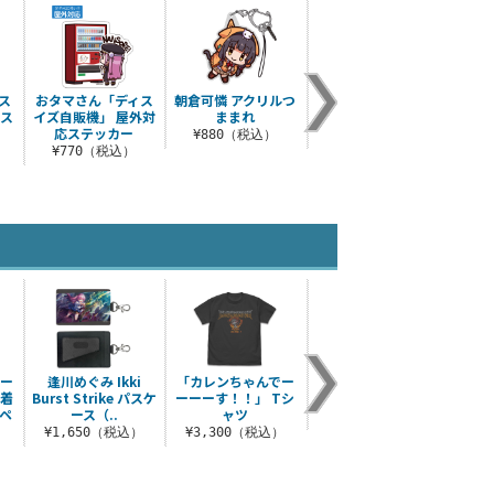
ス
おタマさん「ディス
朝倉可憐 アクリルつ
東城つかさ アクリル
31A
ニス
イズ自販機」 屋外対
ままれ
つままれ
応ステッカー
¥880（税込）
¥880（税込）
¥1
¥770（税込）
サー
逢川めぐみ Ikki
「カレンちゃんでー
蒼井えりか アクリル
蒼井え
脱着
Burst Strike パスケ
ーーーす！！」 Tシ
つままれ
Ins
ペ
ース（..
ャツ
（ナ
¥880（税込）
¥1,650（税込）
¥3,300（税込）
¥1
）