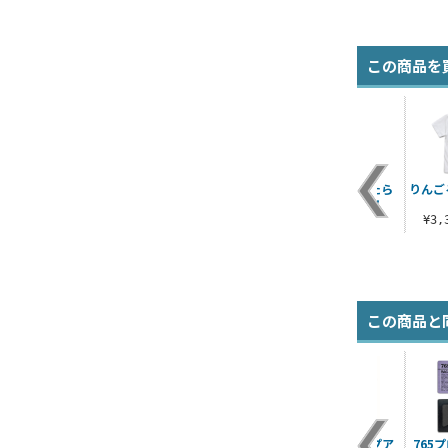
この商品を
ぴにゃこら太フェイ
双葉杏の『働いたら
りんご
ス Tシャツ Ver.2.0
負け』Tシャツ
¥3,300（税込）
¥3,190（税込）
¥3
この商品と
明
でんでんむすくん T
花海咲季 アクリルス
花海咲季のトップア
765