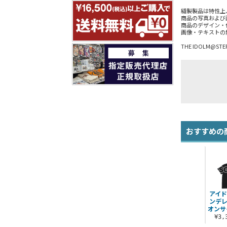
縫製製品は特性上
商品の写真および
商品のデザイン・
画像・テキストの
THE IDOLM@STER
おすすめの
アイド
ンデレ
オンサ
¥3