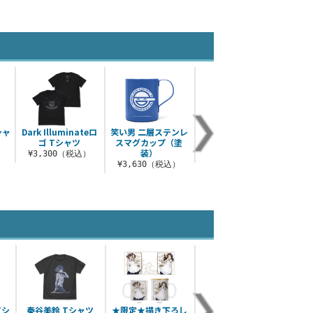
シャ
Dark Illuminateロ
笑い男 二層ステンレ
Sirius Chordロゴ T
142
ゴ Tシャツ
スマグカップ（塗
シャツ
装）
）
¥3,300（税込）
¥3,300（税込）
¥3
¥3,630（税込）
 Tシ
秦谷美鈴 Tシャツ
★限定★描き下ろし
デビ太郎 エクササイ
花海