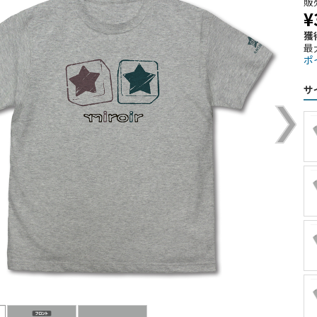
販
¥
獲
最
ポ
サ