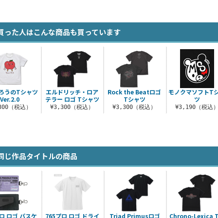
買った人はこんな商品も買っています
ろうのTシャツ
エルドリッチ・ロア
Rock the Beatロゴ
モノクマソフトT
Ver.2.0
テラー ロゴ Tシャツ
Tシャツ
ツ
,300（税込）
¥3,300（税込）
¥3,300（税込）
¥3,190（税込
同じ作品タイトルの商品
プロ ロゴ パスケ
765プロ ロゴ ドライ
Triad Primusロゴ
Chrono-Lexica