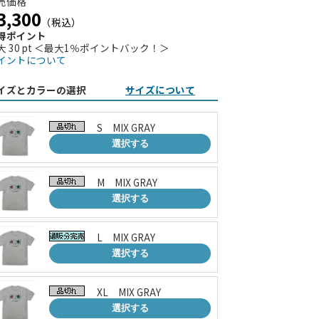
売価格
3,300
（税込）
得ポイント
大 30 pt ＜最大1％ポイントバック！＞
イントについて
イズとカラーの選択
サイズについて
S MIX GRAY
選択する
M MIX GRAY
選択する
L MIX GRAY
選択する
XL MIX GRAY
選択する