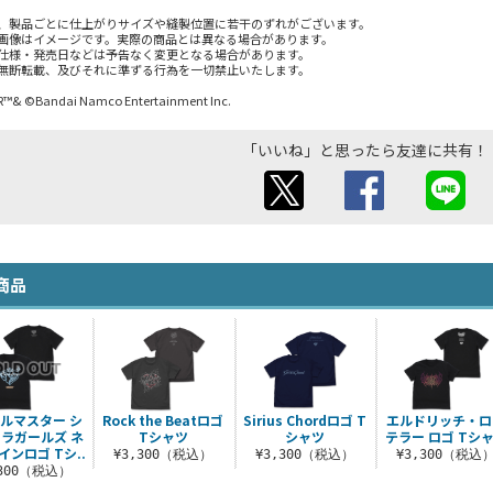
、製品ごとに仕上がりサイズや縫製位置に若干のずれがございます。
画像はイメージです。実際の商品とは異なる場合があります。
仕様・発売日などは予告なく変更となる場合があります。
無断転載、及びそれに準ずる行為を一切禁止いたします。
™& ©Bandai Namco Entertainment Inc.
「いいね」と思ったら友達に共有！
商品
ルマスター シ
Rock the Beatロゴ
Sirius Chordロゴ T
エルドリッチ・ロ
ラガールズ ネ
Tシャツ
シャツ
テラー ロゴ Tシ
インロゴ Tシ..
¥3,300（税込）
¥3,300（税込）
¥3,300（税込
,300（税込）