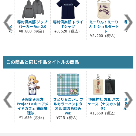
★東方
秘封倶楽部 ジップ
秘封倶楽部 ドライ
えーりん！えーり
秘封倶
×キュアメ
パーカー Ver.2.0
Tシャツ
ん！ ショルダート
ライ
 射命丸
ート
¥8,800（税込）
¥3,520（税込）
¥6,
.
¥2,200（税込）
（税込）
この商品と同じ作品タイトルの商品
★限定★東方
さとり＆こいし フ
博麗神社 お札 パス
東方Lo
Project×キュアメ
ルカラーハンドタ
ケース（ナスカン付
麗霊夢
イドカフェ 霧雨魔
オル 高渡あゆみ
き）
ルチキー
理沙 ..
Ver.
¥1,650（税込）
¥8
¥1,650（税込）
¥715（税込）