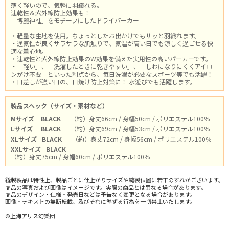
薄く軽いので、気軽に羽織れる。
速乾性＆紫外線防止効果も！
「博麗神社」をモチーフにしたドライパーカー
・軽量な生地を使用。ちょっとしたお出かけでもサッと羽織れます。
・通気性が良くサラサラな肌触りで、気温が高い日でも涼しく過ごせる快
適な着心地。
・速乾性と紫外線防止効果のW効果を備えた実用性の高いパーカーです。
・「軽い」、「洗濯したときに乾きやすい」、「しわになりにくくアイロ
ンがけ不要」といった利点から、毎日洗濯が必要なスポーツ等でも活躍！
・日差しが強い日の、日焼け防止対策に！ 水遊びでも活躍します。
製品スペック（サイズ・素材など）
Mサイズ
BLACK
（約）身丈66cm / 身幅50cm / ポリエステル100％
Lサイズ
BLACK
（約）身丈69cm / 身幅53cm / ポリエステル100％
XLサイズ
BLACK
（約）身丈72cm / 身幅56cm / ポリエステル100％
XXLサイズ
BLACK
（約）身丈75cm / 身幅60cm / ポリエステル100％
縫製製品は特性上、製品ごとに仕上がりサイズや縫製位置に若干のずれがございます。
商品の写真および画像はイメージです。実際の商品とは異なる場合があります。
商品のデザイン・仕様・発売日などは予告なく変更となる場合があります。
画像・テキストの無断転載、及びそれに準ずる行為を一切禁止いたします。
©上海アリス幻樂団