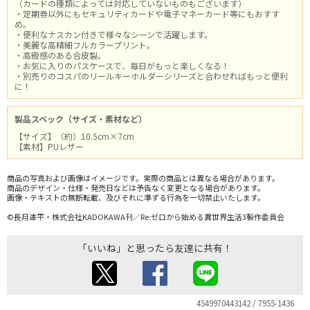
（カードの種類によっては対応していないものもございます）
・定期券以外にもセキュリティカードや電子マネーカード等にもおすす
め。
・便利なナスカン付きで様々なシーンで活躍します。
・美麗な高精細フルカラープリント。
・高級感のある合皮製。
・お気に入りのパスケースで、毎日がもっと楽しくなる！
・別売りのコスパのリールキーホルダーシリーズと合わせればもっと便利
に！
製品スペック（サイズ・素材など）
【サイズ】（約）10.5cm×7cm
【素材】PUレザー
商品の写真および画像はイメージです。実際の商品とは異なる場合があります。
商品のデザイン・仕様・発売日などは予告なく変更となる場合があります。
画像・テキストの無断転載、及びそれに準ずる行為を一切禁止いたします。
©長月達平・株式会社KADOKAWA刊／Re:ゼロから始める異世界生活3製作委員会
「いいね」と思ったら友達に共有！
4549970443142 / 7955-1436