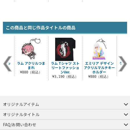
この商品と同じ作品タイトルの商品
レスセッ
ラム アクリルつま
ラム Tシャツ スト
エミリア デザイン
ラム 
er.
まれ
リートファッショ
アクリルマルチキー
ンVer.
ホルダー
0（税込）
¥880（税込）
¥9
¥3,190（税込）
¥880（税込）
オリジナルアイテム
つままれ
つかまれ
ピョコッテ
オリジナルタイトル
アイテムヤ
ミスカトニック大學購買部
FAQ/お問い合わせ