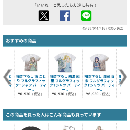
「いいね」と思ったら友達に共有！
4549970447416 / 0365-1626
おすすめの商品
南 こと
描き下ろし 南 こと
描き下ろし 絢瀬 絵
描き下ろし 園田 海
描き下
ラフィッ
り フルグラフィッ
里 フルグラフィッ
未 フルグラフィッ
真姫 
パーティ
クTシャツ パーティ
クTシャツ パーティ
クTシャツ パーティ
ックT
ー..
ー..
ー..
テ
（税込）
¥6,930（税込）
¥6,930（税込）
¥6,930（税込）
¥6,
この商品を買った人はこんな商品も買っています