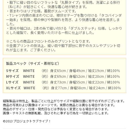
・脇下に縫い目のないフラットな「丸胴タイプ」を採用。洗濯による斜行
（ねじれ）が起きにくく、快適な着心地が続きます。
・首まわりはリブ仕様。着脱がスムーズです。
・Tシャツ内側の肩まわりには、襟伏せテープを取り付ける「タコバインダ
ー始末」を採用。襟の伸びや型崩れを防ぎ、より快適な着心地を追求しま
した。
・首元や袖口は、2本の糸で縫い付ける「ダブルステッチ」仕様。しっかり
とした縫製で、長く愛用いただける一枚に仕上げました。
※こちらの商品はフロントのみのプリントとなります。
※全面プリントの技法上、縫い目や脇下部分に若干のカスレやプリント切
れが生じます。ご了承ください。
製品スペック（サイズ・素材など）
Sサイズ
WHITE
（約）身丈65cm / 身幅49cm / 袖丈19cm / 綿100％
Mサイズ
WHITE
（約）身丈69cm / 身幅52cm / 袖丈20cm / 綿100％
Lサイズ
WHITE
（約）身丈73cm / 身幅55cm / 袖丈22cm / 綿100％
XLサイズ
WHITE
（約）身丈77cm / 身幅58cm / 袖丈24cm / 綿100％
縫製製品は特性上、製品ごとに仕上がりサイズや縫製位置に若干のずれがございます。
商品の写真および画像はイメージです。実際の商品とは異なる場合があります。
商品のデザイン・仕様・発売日などは予告なく変更となる場合があります。
画像・テキストの無断転載、及びそれに準ずる行為を一切禁止いたします。
©2013 プロジェクトラブライブ！