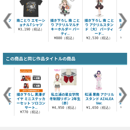
Tシャツ
南ことり エモーシ
描き下ろし 南 こと
描き下ろし 南 こと
描き下
S Ver.
ョナルTシャツ
り アクリルマルチ
り アクリルスタン
＆絵里
キーホルダー パー
ド（大） パーティ
フタ付
（税込）
¥3,190（税込）
ティ..
ード..
ー
¥880（税込）
¥2,530（税込）
¥2,
この商品と同じ作品タイトルの商品
流通限定
描き下ろし 黒澤ダ
私立浦の星女学院
松浦 果南 アクリル
桜坂し
テイラー
イヤ ミニステッカ
冬制服リボン 2年生
スタンド AZALEA
ラー
ミラクル
ーセット ソロコン
（赤）
Ver.
NEO S
..
サート..
¥4,950（税込）
¥1,650（税込）
¥1,
（税込）
¥770（税込）