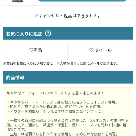
※キャンセル・返品はできません。
お気に入りに追加
商品
タイトル
※商品をお気に入りに追加すると、再入荷が決まった際にメールが届きます。
商品情報
華やかなパーティードレスの『ことり』を着て楽しめます！
・華やかなパーティードレスに身を包んだ描き下ろしイラスト使用。
・肌触りが良く柔らかい着心地の、綿100％の生地を使用。
・アウターを羽織り、チラ見せすれば個性的なインナーに！
・一枚での着用にも耐えうる厚みと強度を備えた「5.6オンス」の生地を使
用。丈夫で、通気性・吸湿性・保湿性に優れ、シーズンを問わず快適に着
用できます。
・生地には毛羽立ちを抑えた糸を使用し、なめらかな肌触りを実現。