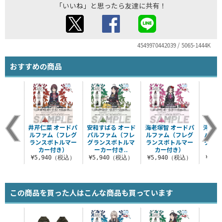
「いいね」と思ったら友達に共有！
4549970442039 / 5065-1444K
おすすめの商品
井芹仁菜 オードパ
安和すばる オード
海老塚智 オードパ
河原木
ルファム（フレグ
パルファム（フレ
ルファム（フレグ
パルフ
ランスボトルマー
グランスボトルマ
ランスボトルマー
グラン
カー付き）
ーカー付き..
カー付き）
ーカ
¥5,940（税込）
¥5,940（税込）
¥5,940（税込）
¥5,
この商品を買った人はこんな商品も買っています