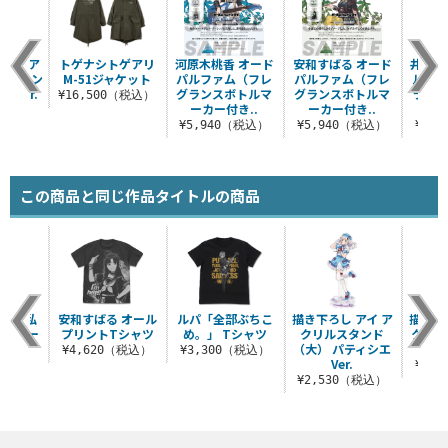
ルパ ア
トゲナシトゲアリ
河原木桃香 オード
安和すばる オード
井芹仁
トスタン
M-51ジャケット
パルファム（フレ
パルファム（フレ
ルファ
くVer.
グランスボトルマ
グランスボトルマ
ランス
¥16,500（税込）
ーカー付き..
ーカー付き..
カ
（税込）
¥5,940（税込）
¥5,940（税込）
¥5,
この商品と同じ作品タイトルの商品
れない私
安和すばる オール
ルパ「全部ぶちこ
描き下ろし アイ ア
描き下
ルカラー
プリントTシャツ
め。」 Tシャツ
クリルスタンド
クリル
ャツ
（大） パティシエ
ー
¥4,620（税込）
¥3,300（税込）
Ver.
（税込）
¥1,
¥2,530（税込）