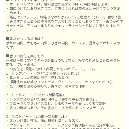
・オードパルファムは、香料濃度が高めで 約4～6時間持続します。
・朝につければお昼過ぎまで、夕方につければ夜のお出かけまで香りを楽
しめます。
・最初は 1プッシュ、物足りなければ2プッシュ程度で十分です。香水は強
く香りすぎると周りに不快感を与えてしまうこともあります。（香りが強す
ぎたときは、アルコール入りのウェットティッシュで拭くと落ちやすいで
す）
■香水をつける場所は？
手首の内側、太ももの内側、ひざの内側、ウエスト、足首などがおすすめ
です。
■香りの変化を楽しもう
香水は一度にすべての香りが出るのではなく、時間の経過とともに香りが
変化していきます。
この変化を3段階に分けて表現したものが「ノート」です。
1．トップノート（つけてから数分～30分程度）
・香水をつけた直後に最初に感じる香り。
・揮発性の高い成分（シトラス、グリーン、フルーティなど）が中心。
・第一印象を決める香りで、爽やか・軽やかな印象
2．ミドルノート（30分～2時間程度）
・トップが落ち着いた後に現れる「香水の中心的な香り」。
・フローラルやスパイスなど、香水のテーマを最もよく表す部分。
・香りの持続もあり、その香水らしさを感じるメインステージ。
3．ラストノート（2時間～数時間以上）
・香水の終盤に残る、肌に馴染む柔らかな香り。
・ウッディ、バニラ、アンバー、ムスクなど持続性のある成分が中心。