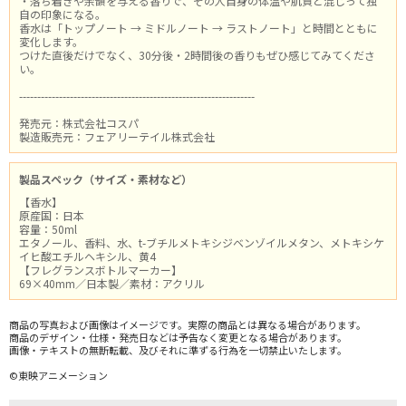
・落ち着きや余韻を与える香りで、その人自身の体温や肌質と混じって独
自の印象になる。
香水は「トップノート → ミドルノート → ラストノート」と時間とともに
変化します。
つけた直後だけでなく、30分後・2時間後の香りもぜひ感じてみてくださ
い。
-----------------------------------------------------------------
発売元：株式会社コスパ
製造販売元：フェアリーテイル株式会社
製品スペック（サイズ・素材など）
【香水】
原産国：日本
容量：50ml
エタノール、香料、水、t-ブチルメトキシジベンゾイルメタン、メトキシケ
イヒ酸エチルヘキシル、黄4
【フレグランスボトルマーカー】
69×40mm／日本製／素材：アクリル
商品の写真および画像はイメージです。実際の商品とは異なる場合があります。
商品のデザイン・仕様・発売日などは予告なく変更となる場合があります。
画像・テキストの無断転載、及びそれに準ずる行為を一切禁止いたします。
©東映アニメーション