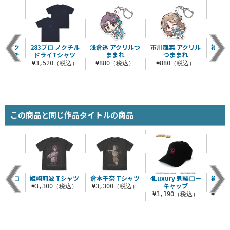
ディスク
283プロ ノクチル
浅倉透 アクリルつ
市川雛菜 アクリル
福丸小
ルマルチ
ドライTシャツ
ままれ
つままれ
つ
ルダー
¥3,520（税込）
¥880（税込）
¥880（税込）
¥8
税込）
この商品と同じ作品タイトルの商品
 Beatロ
姫崎莉波 Tシャツ
倉本千奈 Tシャツ
4Luxury 刺繍ロー
初星学
ャツ
キャップ
服
¥3,300（税込）
¥3,300（税込）
（税込）
¥3,190（税込）
¥30,