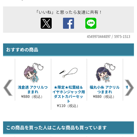
「いいね」と思ったら友達に共有！
4549970444897 / 5975-1513
おすすめの商品
浅倉透 アクリルつ
★限定★松葉紐＆
福丸小糸 アクリル
市川雛
ままれ
イヤホンジャック用
つままれ
つ
ダストカバーセッ
¥880（税込）
¥880（税込）
¥8
ト
¥110（税込）
この商品を買った人はこんな商品も買っています