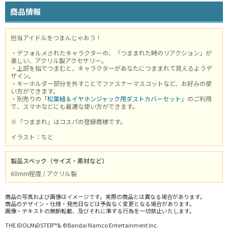
商品情報
担当アイドルをつまんじゃおう！
・デフォルメされたキャラクターの、「つままれた時のリアクション」が
楽しい、アクリル製アクセサリー。
・上部を指でつまむと、キャラクターがあなたにつままれて見えるようデ
ザイン。
・キーホルダー部分を外すことでファスナーマスコットなど、お好みの使
い方ができます。
・別売りの
「松葉紐＆イヤホンジャック用ダストカバーセット」
のご利用
で、スマホなどにも最適な使い方ができます。
※「つままれ」はコスパの登録商標です。
イラスト：ちと
製品スペック（サイズ・素材など）
60mm程度 / アクリル製
商品の写真および画像はイメージです。実際の商品とは異なる場合があります。
商品のデザイン・仕様・発売日などは予告なく変更となる場合があります。
画像・テキストの無断転載、及びそれに準ずる行為を一切禁止いたします。
THE IDOLM@STER™& ©Bandai Namco Entertainment Inc.