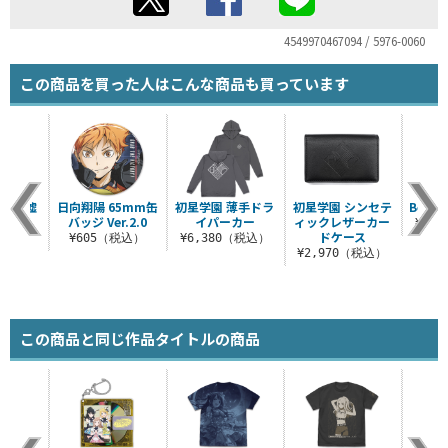
4549970467094 / 5976-0060
この商品を買った人はこんな商品も買っています
るの「嘘
日向翔陽 65mm缶
初星学園 薄手ドラ
初星学園 シンセテ
Begr
シャツ
バッジ Ver.2.0
イパーカー
ィックレザーカー
¥3,
ドケース
（税込）
¥605（税込）
¥6,380（税込）
¥2,970（税込）
この商品と同じ作品タイトルの商品