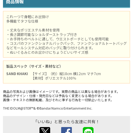
商品情報
これ一つで身軽にお出掛け
多機能でタフな仕様
・丈夫なポリエステル素材を使用
・長さ調節可能なショルダーストラップ付き
・お手持ちのベルトに通して、ウエストポーチとしても使用可能
・コスパのファンクショナルバックパック、ファンクショナルトートバッグ
などモールシステム対応のバッグに取り付けられます。
・ぬいぐるみとのお出かけにちょうどいいサイズ感
製品スペック（サイズ・素材など）
SAND KHAKI
【サイズ】（約）縦18cm 横12cm マチ7cm
【素材】ポリエステル100％
商品の写真および画像はイメージです。実際の商品とは異なる場合があります。
商品のデザイン・仕様・発売日などは予告なく変更となる場合があります。
画像・テキストの無断転載、及びそれに準ずる行為を一切禁止いたします。
THE IDOLM@STER™& ©Bandai Namco Entertainment Inc.
「いいね」と思ったら友達に共有！