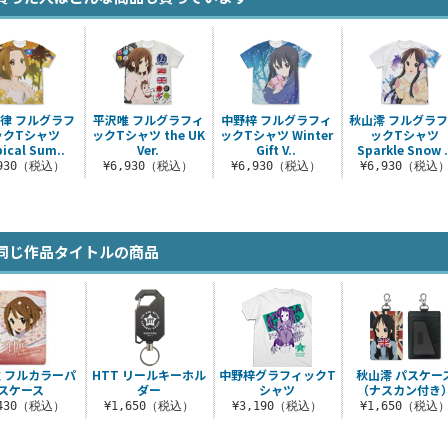
律 フルグラフ
平沢唯 フルグラフィ
中野梓 フルグラフィ
秋山澪 フルグラ
ックTシャツ
ックTシャツ the UK
ックTシャツ Winter
ックTシャツ
pical Sum..
Ver.
Gift V..
Sparkle Snow .
,930（税込）
¥6,930（税込）
¥6,930（税込）
¥6,930（税込
同じ作品タイトルの商品
 フルカラーパ
HTT リールキーホル
中野梓グラフィックT
秋山澪 パスケー
スケース
ダー
シャツ
（ナスカン付き
,430（税込）
¥1,650（税込）
¥3,190（税込）
¥1,650（税込