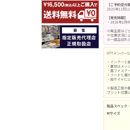
【ご予約受付
2025年12月
【発売時期】
・2026年1
※再生産はご
※在庫状況に
※一度品切れ
HTTメンバー
・インナーと
・裏地はメッ
・面ファスナ
・フードと裾
・両サイドに
※製造工程の
プリント位置
製品スペック
Mサイズ