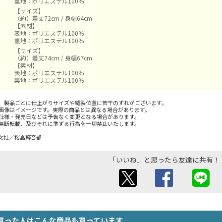
裏地：ポリエステル100％
【サイズ】
（約）着丈72cm / 身幅64cm
【素材】
表地：ポリエステル100％
裏地：ポリエステル100％
【サイズ】
（約）着丈74cm / 身幅67cm
【素材】
表地：ポリエステル100％
裏地：ポリエステル100％
、製品ごとに仕上がりサイズや縫製位置に若干のずれがございます。
画像はイメージです。実際の商品とは異なる場合があります。
仕様・発売日などは予告なく変更となる場合があります。
無断転載、及びそれに準ずる行為を一切禁止いたします。
文社／桜高軽音部
「いいね」と思ったら友達に共有！
買った人はこんな商品も買っています