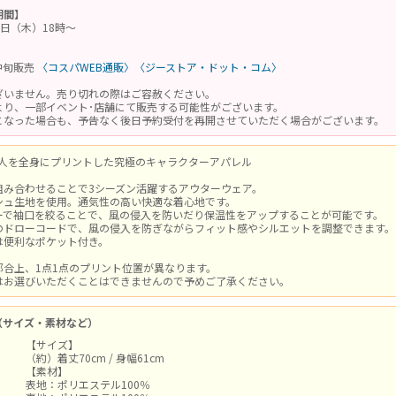
期間】
11日（木）18時～
月中旬販売
〈コスパWEB通販〉
〈ジーストア・ドット・コム〉
ざいません。売り切れの際はご容赦ください。
より、一部イベント･店舗にて販売する可能性がございます。
となった場合も、予告なく後日予約受付を再開させていただく場合がございます。
5人を全身にプリントした究極のキャラクターアパレル
組み合わせることで3シーズン活躍するアウターウェア。
シュ生地を使用。通気性の高い快適な着心地です。
ーで袖口を絞ることで、風の侵入を防いだり保温性をアップすることが可能です。
のドローコードで、風の侵入を防ぎながらフィット感やシルエットを調整できます。
は便利なポケット付き。
都合上、1点1点のプリント位置が異なります。
はお選びいただくことはできませんので予めご了承ください。
（サイズ・素材など）
【サイズ】
（約）着丈70cm / 身幅61cm
【素材】
表地：ポリエステル100％