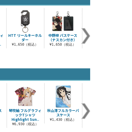
フィ
HTT リールキーホル
中野梓 パスケース
中野梓 メタルカラビ
けい
ダー
（ナスカン付き）
ナ
ペ
.
¥1,650（税込）
¥1,650（税込）
¥1,430（税込）
¥3
）
ス
琴吹紬 フルグラフィ
秋山澪フルカラーパ
秋山澪 フルグラフィ
HTT
）
ックTシャツ
スケース
ックTシャツ
¥3
Highlight Sun..
Sparkle Snow ..
）
¥1,430（税込）
¥6,930（税込）
¥6,930（税込）