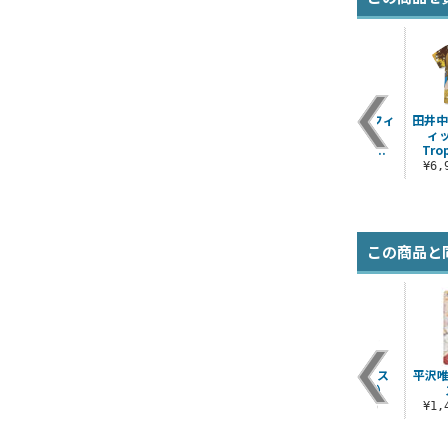
パ
HTT中野梓 Tシャツ
田井中律 メタルカラ
琴吹紬 フルグラフィ
田井中
ビナ
ックTシャツ
ィ
¥3,300（税込）
Highlight Sun..
Tro
¥1,430（税込）
¥6,930（税込）
¥6
この商品と
ス
★限定★けいおん！
映画「けいおん！」
琴吹紬 パスケース
平沢唯
）
フルグラフィックシ
秋山澪フルグラフィ
（ナスカン付き）
ェルジャケット
ックTシャツ
）
¥1,650（税込）
¥1
¥26,400（税込）
¥6,600（税込）