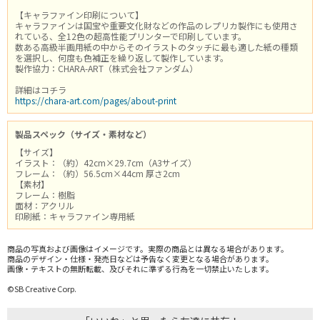
【キャラファイン印刷について】
キャラファインは国宝や重要文化財などの作品のレプリカ製作にも使用さ
れている、全12色の超高性能プリンターで印刷しています。
数ある高級半画用紙の中からそのイラストのタッチに最も適した紙の種類
を選択し、何度も色補正を繰り返して製作しています。
製作協力：CHARA-ART（株式会社ファンダム）
詳細はコチラ
https://chara-art.com/pages/about-print
製品スペック（サイズ・素材など）
【サイズ】
イラスト：（約）42cm×29.7cm（A3サイズ）
フレーム：（約）56.5cm×44cm 厚さ2cm
【素材】
フレーム：樹脂
面材：アクリル
印刷紙：キャラファイン専用紙
商品の写真および画像はイメージです。実際の商品とは異なる場合があります。
商品のデザイン・仕様・発売日などは予告なく変更となる場合があります。
画像・テキストの無断転載、及びそれに準ずる行為を一切禁止いたします。
©SB Creative Corp.