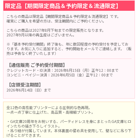
限定品【期間限定商品＆予約限定＆流通限定】
こちらの商品は限定品【期間限定商品＆予約限定＆流通限定】です。
確実にご購入を希望の方は、受注期間内にご予約ください。
こちらの商品は2027年8月下旬までの限定販売となります。
2027年9月以降の再生産はございません。
※「基本予約受付期間」終了後も、年に数回程度の予約受付を予定してお
ります。お気に入りに追加すると、予約開始をメールでご連絡します。（販
売は予告なく終了いたします）
【通信販売 ご予約受付期間】
クレジットカード・ID決済：2026年6月15日（月）正午12：00まで
コンビニ・ペイジー決済：2026年6月5日（金）正午12：00まで
【店頭受注期間】
2026年6月14日（日）まで
全12色の高性能プリンターによる圧倒的な色再現。
一点一点丁寧に仕上げた、高品質・高精細プリント。
・GA文庫20周年をお祝いする、パーティドレスを身にまとったGA文庫ヒロ
インたちの描き下ろしイラスト。
・吊り紐が付属しています。本体裏面の留め具を使用して、壁などに吊り下
げることができます。