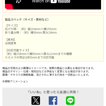
製品スペック（サイズ・素材など）
【サイズ】
広げた時：（約）縦164mm×横195mm
折り畳み時：（約）横90mm 厚み24mm
【素材】
合成皮革
【対応可能サイズ】
（約）縦158mm×横85mm×厚み11mmまでの機種
※カメラの突出は約5mmまで対応可能
商品の写真および画像はイメージです。実際の商品とは異なる場合があります。
商品のデザイン・仕様・発売日などは予告なく変更となる場合があります。
画像・テキストの無断転載、及びそれに準ずる行為を一切禁止いたします。
©東映アニメーション
「いいね」と思ったら友達に共有！