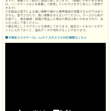
ますが、接着させて数日で強度が高くなります。（接着に不安がある場合
は、ハードケースなどを装着して使用していただけますと安心して使用で
きます）
※本製品は落下による強い衝撃や傷から携帯電話を保護するものではあり
ません。落下させたり、強い衝撃を与えないでください。ケースから剥が
れ落下し、端末破損・損傷が発生した場合の責任は負いかねますので、あ
らかじめご了承ください。
※留め具としてマグネットを使用しております、磁気カードをカードポケ
ットに入れておくと、磁気データが消失することがあります。
■手帳型スマホケースL・LLサイズのスマホ対応機種はこちら