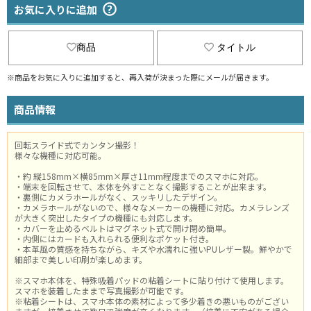
お気に入りに追加
商品
タイトル
※商品をお気に入りに追加すると、再入荷が決まった際にメールが届きます。
商品情報
回転スライド式でカンタン撮影！
様々な機種に対応可能。
・約 縦158mm×横85mm×厚さ11mm程度までのスマホに対応。
・端末を回転させて、本体を外すことなく撮影することが出来ます。
・裏側にカメラホールがなく、スッキリしたデザイン。
・カメラホールがないので、様々なメーカーの機種に対応。カメラレンズ
が大きく突出したタイプの機種にも対応します。
・カバーを止めるベルトはマグネット式で開け閉め簡単。
・内側にはカードも入れられる便利なポケット付き。
・本革風の質感を持ちながら、キズや水濡れに強いPUレザー製。鮮やかで
細部まで美しい印刷が楽しめます。
※スマホ本体を、特殊吸着パッドの粘着シートに貼り付けて使用します。
スマホを装着したままで写真撮影が可能です。
※粘着シートは、スマホ本体の素材によって多少着きの悪いものがござい