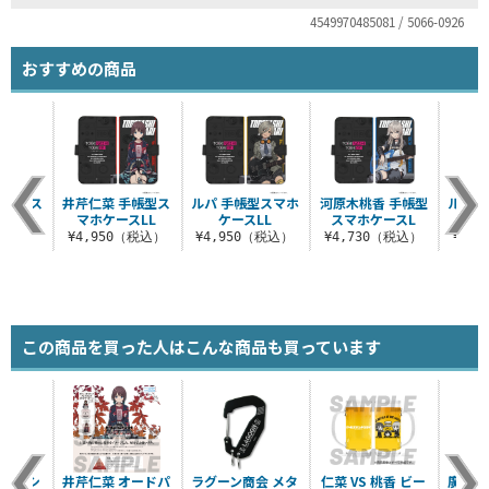
4549970485081 / 5066-0926
おすすめの商品
手帳型ス
井芹仁菜 手帳型ス
ルパ 手帳型スマホ
河原木桃香 手帳型
ルパ 
ースL
マホケースLL
ケースLL
スマホケースL
（税込）
¥4,950（税込）
¥4,950（税込）
¥4,730（税込）
¥4,
この商品を買った人はこんな商品も買っています
トゲナシ
井芹仁菜 オードパ
ラグーン商会 メタ
仁菜 VS 桃香 ビー
廣井き