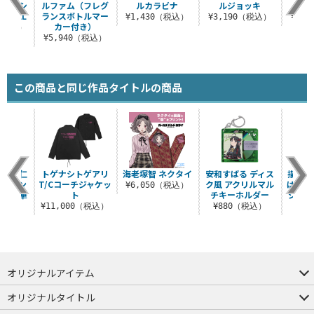
アロハシ
ルファム（フレグ
ルカラビナ
ルジョッキ
ジ
MODEL
ランスボトルマー
¥1,430（税込）
¥3,190（税込）
¥3,
カー付き）
0（税込）
¥5,940（税込）
この商品と同じ作品タイトルの商品
 井芹仁
トゲナシトゲアリ
海老塚智 ネクタイ
安和すばる ディス
描き下
ルスタン
T/Cコーチジャケッ
ク風 アクリルマル
ばる 
¥6,050（税込）
運命の華
ト
チキーホルダー
ジ 爆ぜ
.
¥11,000（税込）
¥880（税込）
¥6
（税込）
オリジナルアイテム
つままれ
つかまれ
ピョコッテ
オリジナルタイトル