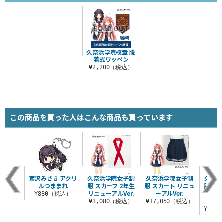
久奈浜学院校章 脱
着式ワッペン
¥2,200（税込）
この商品を買った人はこんな商品も買っています
鳶沢みさき アクリ
久奈浜学院女子制
久奈浜学院女子制
久奈浜
ルつままれ
服 スカーフ 2年生
服 スカート リニュ
服 ジ
リニューアルVer.
ーアルVer.
ト 
¥880（税込）
¥3,080（税込）
¥17,050（税込）
¥45,