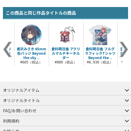
この商品と同じ作品タイトルの商品
 アクリ
鳶沢みさき 65mm
倉科明日香 アクリ
倉科明日香 フルグ
空を駆
スタンド
缶バッジ Beyond
ルマルチキーホル
ラフィックTシャツ
日香 
the sky ..
ダー
Beyond the ..
ト
（税込）
¥605（税込）
¥880（税込）
¥6,930（税込）
¥4,
オリジナルアイテム
つままれ
つかまれ
ピョコッテ
オリジナルタイトル
アイテムヤ
ミスカトニック大學購買部
FAQ/お問い合わせ
FAQ
お問い合わせ
利用規約
会員規約・ポイント規約
特定商取引法に関する表示
プライバシーポリシー