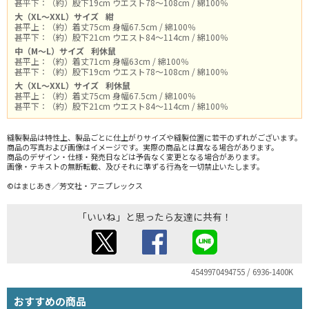
甚平下：（約）股下19cm ウエスト78～108cm / 綿100％
大（XL～XXL）サイズ
紺
甚平上：（約）着丈75cm 身幅67.5cm / 綿100％
甚平下：（約）股下21cm ウエスト84～114cm / 綿100％
中（M～L）サイズ
利休鼠
甚平上：（約）着丈71cm 身幅63cm / 綿100％
甚平下：（約）股下19cm ウエスト78～108cm / 綿100％
大（XL～XXL）サイズ
利休鼠
甚平上：（約）着丈75cm 身幅67.5cm / 綿100％
甚平下：（約）股下21cm ウエスト84～114cm / 綿100％
縫製製品は特性上、製品ごとに仕上がりサイズや縫製位置に若干のずれがございます。
商品の写真および画像はイメージです。実際の商品とは異なる場合があります。
商品のデザイン・仕様・発売日などは予告なく変更となる場合があります。
画像・テキストの無断転載、及びそれに準ずる行為を一切禁止いたします。
©はまじあき／芳文社・アニプレックス
「いいね」と思ったら友達に共有！
4549970494755 / 6936-1400K
おすすめの商品