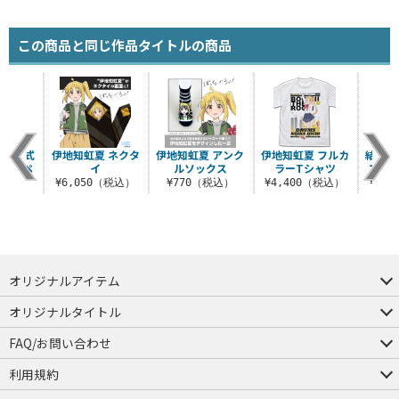
この商品と同じ作品タイトルの商品
 脱着式
伊地知虹夏 ネクタ
伊地知虹夏 アンク
伊地知虹夏 フルカ
結束バ
ーワッペ
イ
ルソックス
ラーTシャツ
スペ
¥6,050（税込）
¥770（税込）
¥4,400（税込）
¥3,
（税込）
オリジナルアイテム
つままれ
つかまれ
ピョコッテ
オリジナルタイトル
アイテムヤ
ミスカトニック大學購買部
FAQ/お問い合わせ
FAQ
お問い合わせ
利用規約
会員規約・ポイント規約
特定商取引法に関する表示
プライバシーポリシー