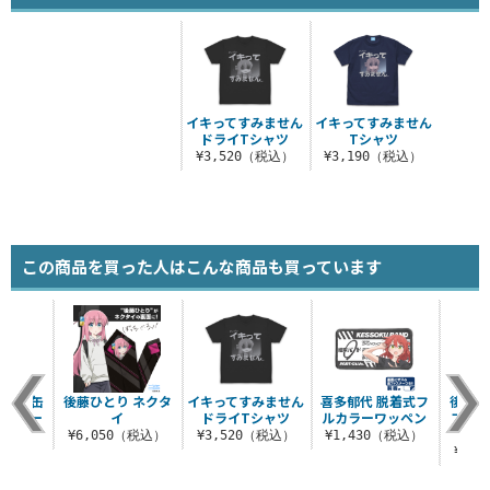
イキってすみません
イキってすみません
ドライTシャツ
Tシャツ
¥3,520（税込）
¥3,190（税込）
この商品を買った人はこんな商品も買っています
5mm缶
後藤ひとり ネクタ
イキってすみません
喜多郁代 脱着式フ
後藤ひ
ビードー
イ
ドライTシャツ
ルカラーワッペン
フル
.
¥6,050（税込）
¥3,520（税込）
¥1,430（税込）
税込）
¥1,