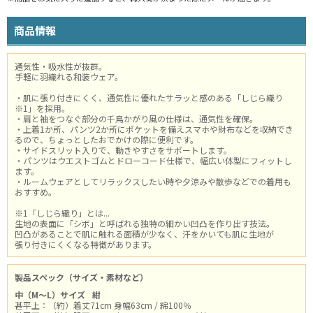
商品情報
通気性・吸水性が抜群。
手軽に羽織れる和装ウェア。
・肌に張り付きにくく、通気性に優れたサラッと感のある「しじら織り
※1」を採用。
・肩と袖をつなぐ部分の千鳥かがり風の仕様は、通気性を確保。
・上着1か所、パンツ2か所にポケットを備えスマホや財布などを収納でき
るので、ちょっとしたおでかけの際に便利です。
・サイドスリット入りで、動きやすさをサポートします。
・パンツはウエストゴムとドローコード仕様で、幅広い体型にフィットし
ます。
・ルームウェアとしてリラックスしたい時や夕涼みや散歩などでの着用も
おすすめ。
※1「しじら織り」とは...
生地の表面に「シボ」と呼ばれる独特の細かい凹凸を作り出す技法。
凹凸があることで肌に触れる面積が少なく、汗をかいても肌に生地が
張り付きにくくなる特徴があります。
製品スペック（サイズ・素材など）
中（M～L）サイズ
紺
甚平上：（約）着丈71cm 身幅63cm / 綿100％