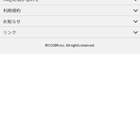
FAQ
お問い合わせ
利用規約
会員規約・ポイント規約
特定商取引法に関する表示
プライバシーポリシー
お知らせ
店舗情報
採用情報
発売日変更のお知らせ
販売代理店・取扱店募集
海外のご案内（English）
リンク
コスパグループ
ジーストア・ドット・コム
©COSPA inc. All rights reserved.