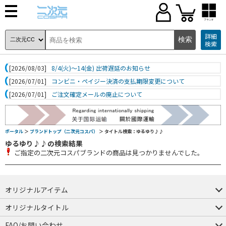
ブランド
詳細
検索
[2026/08/03]
8/4(火)～14(金) 出荷遅延のお知らせ
[2026/07/01]
コンビニ・ペイジー決済の支払期限変更について
[2026/07/01]
ご注文確定メールの廃止について
ポータル
＞
ブランドトップ（二次元コスパ）
＞ タイトル検索：ゆるゆり♪♪
ゆるゆり♪♪の検索結果
ご指定の二次元コスパブランドの商品は見つかりませんでした。
オリジナルアイテム
つままれ
つかまれ
ピョコッテ
オリジナルタイトル
アイテムヤ
ミスカトニック大學購買部
FAQ/お問い合わせ