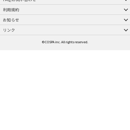
FAQ
お問い合わせ
利用規約
会員規約・ポイント規約
特定商取引法に関する表示
プライバシーポリシー
お知らせ
店舗情報
採用情報
発売日変更のお知らせ
販売代理店・取扱店募集
海外のご案内（English）
リンク
コスパグループ
ジーストア・ドット・コム
©COSPA inc. All rights reserved.