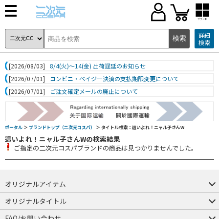
ブランド
詳細
検索
[2026/08/03]
8/4(火)～14(金) 出荷遅延のお知らせ
[2026/07/01]
コンビニ・ペイジー決済の支払期限変更について
[2026/07/01]
ご注文確定メールの廃止について
ポータル
＞
ブランドトップ（二次元コスパ）
＞ タイトル検索：這いよれ！ニャル子さんW
這いよれ！ニャル子さんWの検索結果
ご指定の二次元コスパブランドの商品は見つかりませんでした。
オリジナルアイテム
つままれ
つかまれ
ピョコッテ
オリジナルタイトル
アイテムヤ
ミスカトニック大學購買部
FAQ/お問い合わせ