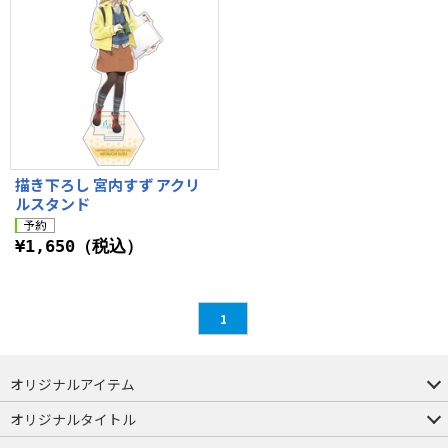
描き下ろし 宮内すず アクリ
ルスタンド
¥1,650（税込）
1
オリジナルアイテム
つままれ
つかまれ
ピョコッテ
オリジナルタイトル
アイテムヤ
ミスカトニック大學購買部