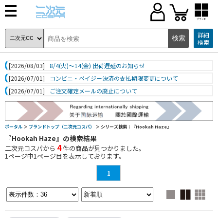
ブランド
詳細
検索
[2026/08/03]
8/4(火)～14(金) 出荷遅延のお知らせ
[2026/07/01]
コンビニ・ペイジー決済の支払期限変更について
[2026/07/01]
ご注文確定メールの廃止について
ポータル
＞
ブランドトップ（二次元コスパ）
＞ シリーズ検索：『Hookah Haze』
『Hookah Haze』の検索結果
4
二次元コスパから
件の商品が見つかりました。
1
ページ中
1
ページ目を表示しております。
1