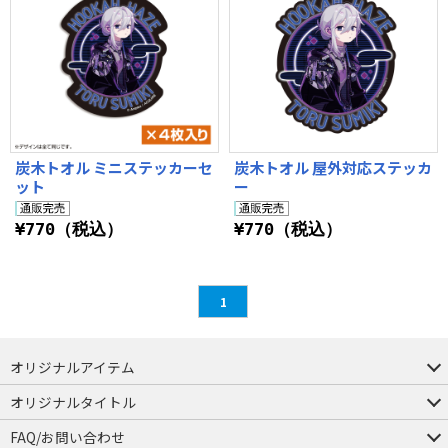
炭木トオル ミニステッカーセ
炭木トオル 屋外対応ステッカ
ット
ー
¥770（税込）
¥770（税込）
1
オリジナルアイテム
つままれ
つかまれ
ピョコッテ
オリジナルタイトル
アイテムヤ
ミスカトニック大學購買部
FAQ/お問い合わせ