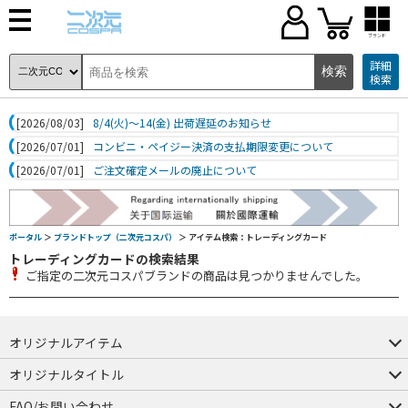
ブランド
詳細
検索
[2026/08/03]
8/4(火)～14(金) 出荷遅延のお知らせ
[2026/07/01]
コンビニ・ペイジー決済の支払期限変更について
[2026/07/01]
ご注文確定メールの廃止について
ポータル
＞
ブランドトップ（二次元コスパ）
＞ アイテム検索：トレーディングカード
トレーディングカードの検索結果
ご指定の二次元コスパブランドの商品は見つかりませんでした。
オリジナルアイテム
つままれ
つかまれ
ピョコッテ
オリジナルタイトル
アイテムヤ
ミスカトニック大學購買部
FAQ/お問い合わせ