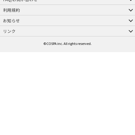
FAQ
お問い合わせ
利用規約
会員規約・ポイント規約
特定商取引法に関する表示
プライバシーポリシー
お知らせ
店舗情報
採用情報
発売日変更のお知らせ
販売代理店・取扱店募集
海外のご案内（English）
リンク
コスパグループ
ジーストア・ドット・コム
©COSPA inc. All rights reserved.