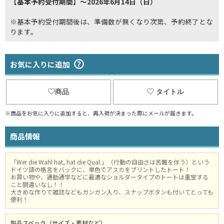
【基本予約受付期間】～2026年6月14日（日）
※基本予約受付期間後は、準備数が無くなり次第、予約終了とな
ります。
お気に入りに追加
商品
タイトル
※商品をお気に入りに追加すると、再入荷が決まった際にメールが届きます。
商品情報
「Wer die Wahl hat, hat die Qual.」（行動の自由さは苦難を伴う）という
ドイツ語の格言をバックに、単色でアスカをプリントしたトート！
お買い物や、通勤通学などに最適なショルダータイプのトートは重宝する
こと間違いなし！！
大きめな作りで雑誌などもガンガン入り、スナップボタンも付いてとっても
便利！
製品スペック（サイズ・素材など）