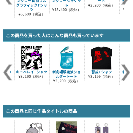
タオル
ングレー 両面フル
ングレー ジャケッ
ート
新劇場
グラフィックTシャ
ト
カぁ
（税込）
¥2,200（税込）
ツ
¥15,400（税込）
¥3,
¥6,600（税込）
この商品を買った人はこんな商品も買っています
カーンT
キュベレイTシャツ
新劇場版綾波ショ
警戒Tシャツ
新劇場
ツ
ルダートート
¥3,190（税込）
¥3,190（税込）
（税込）
¥2,200（税込）
¥3,
この商品と同じ作品タイトルの商品