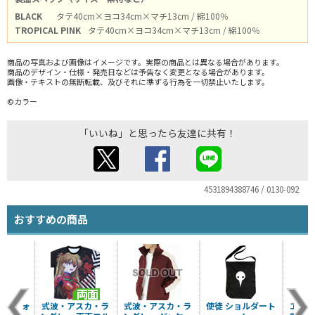
BLACK
タテ40cm×ヨコ34cm×マチ13cm / 綿100％
TROPICAL PINK
タテ40cm×ヨコ34cm×マチ13cm / 綿100％
商品の写真および画像はイメージです。実際の商品とは異なる場合があります。
商品のデザイン・仕様・発売日などは予告なく変更となる場合があります。
画像・テキストの無断転載、及びそれに準ずる行為を一切禁止いたします。
©カラー
「いいね」と思ったら友達に共有！
4531894388746 / 0130-092
おすすめの商品
ディウォ
式波・アスカ・ラ
式波・アスカ・ラ
使徒 ショルダート
ヱヴァ