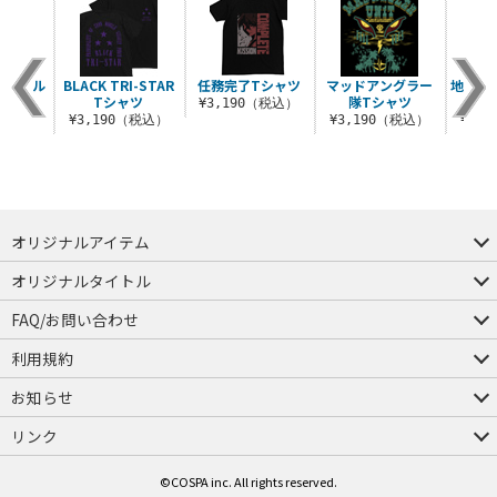
隊モビル
BLACK TRI-STAR
任務完了Tシャツ
マッドアングラー
地球連
シャツ
Tシャツ
隊Tシャツ
¥3,190（税込）
（税込）
¥3,190（税込）
¥3,190（税込）
¥1,
オリジナルアイテム
つままれ
つかまれ
ピョコッテ
オリジナルタイトル
アイテムヤ
ミスカトニック大學購買部
FAQ/お問い合わせ
FAQ
お問い合わせ
利用規約
会員規約・ポイント規約
特定商取引法に関する表示
プライバシーポリシー
お知らせ
店舗情報
採用情報
発売日変更のお知らせ
販売代理店・取扱店募集
海外のご案内（English）
リンク
コスパグループ
ジーストア・ドット・コム
©COSPA inc. All rights reserved.