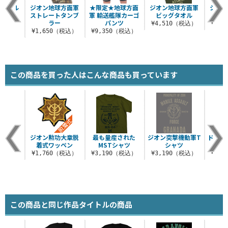
バイバル
ジオン地球方面軍
★限定★地球方面
ジオン地球方面軍
シャア
ト
ストレートタンブ
軍 輸送艦隊カーゴ
ビッグタオル
ル
ラー
パンツ
（税込）
¥4,510（税込）
¥1,
¥1,650（税込）
¥9,350（税込）
この商品を買った人はこんな商品も買っています
シャツ
ジオン勲功大章脱
最も量産された
ジオン突撃機動軍T
ドムモ
着式ワッペン
MSTシャツ
シャツ
（税込）
¥1,760（税込）
¥3,190（税込）
¥3,190（税込）
¥3,
この商品と同じ作品タイトルの商品