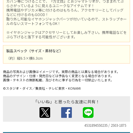
カバン等につけることで、『万丈目』とおジャマトリオが、つままれてぶ
らさがっているように見えるユニークなアイテムです！
携帯電話やデジカメ等に付けるのはもちろん、アクセサリーとしてバッグ
などに付けるのもGOOD！
取り外し可能なイヤホンジャックパーツが付いているので、ストラップホー
ルのないスマートフォンでもOK！
※イヤホンジャックはアクセサリーとしてお楽しみ下さい。携帯電話などを
ぶら下げると落下する可能性がございます。
製品スペック（サイズ・素材など）
（約）縦6.5×横6.3cm
商品の写真および画像はイメージです。実際の商品とは異なる場合があります。
商品のデザイン・仕様・発売日などは予告なく変更となる場合があります。
画像・テキストの無断転載、及びそれに準ずる行為を一切禁止いたします。
©スタジオ・ダイス／集英社・テレビ東京・KONAMI
「いいね」と思ったら友達に共有！
4531894550235 / 2503-1875