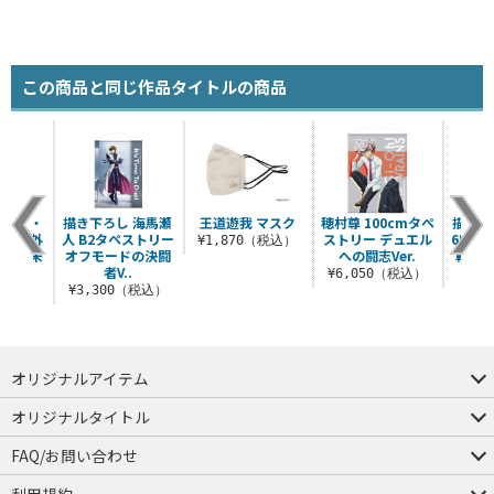
この商品と同じ作品タイトルの商品
 エド・
描き下ろし 海馬瀬
王道遊我 マスク
穂村尊 100cmタペ
描き下
ス 屋外
人 B2タペストリー
ストリー デュエル
65m
¥1,870（税込）
カー 未
オフモードの決闘
への闘志Ver.
輪のゆ
..
者V..
¥6,050（税込）
¥6
税込）
¥3,300（税込）
オリジナルアイテム
つままれ
つかまれ
ピョコッテ
オリジナルタイトル
アイテムヤ
ミスカトニック大學購買部
FAQ/お問い合わせ
FAQ
お問い合わせ