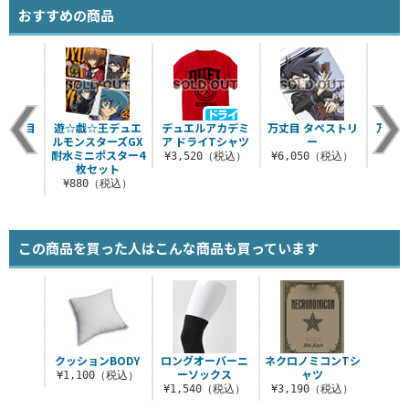
おすすめの商品
 万丈目
遊☆戯☆王デュエ
デュエルアカデミ
万丈目 タペストリ
万丈
ルモンスターズGX
ア ドライTシャツ
ー
キ
耐水ミニポスター4
税込）
¥3,520（税込）
¥6,050（税込）
¥6
枚セット
¥880（税込）
この商品を買った人はこんな商品も買っています
クッションBODY
ロングオーバーニ
ネクロノミコンTシ
ーソックス
ャツ
¥1,100（税込）
¥1,540（税込）
¥3,190（税込）