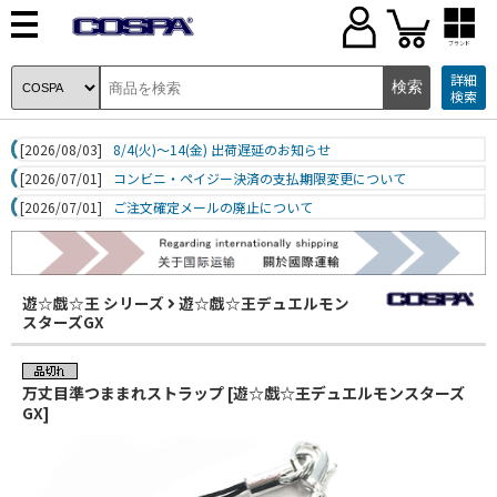
ブランド
詳細
検索
[2026/08/03]
8/4(火)～14(金) 出荷遅延のお知らせ
[2026/07/01]
コンビニ・ペイジー決済の支払期限変更について
[2026/07/01]
ご注文確定メールの廃止について
遊☆戯☆王 シリーズ
遊☆戯☆王デュエルモン
スターズGX
万丈目準つままれストラップ [遊☆戯☆王デュエルモンスターズ
GX]