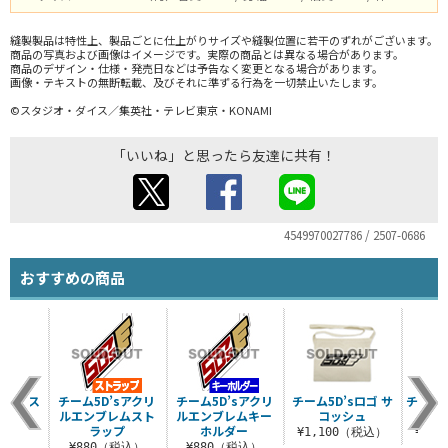
縫製製品は特性上、製品ごとに仕上がりサイズや縫製位置に若干のずれがございます。
商品の写真および画像はイメージです。実際の商品とは異なる場合があります。
商品のデザイン・仕様・発売日などは予告なく変更となる場合があります。
画像・テキストの無断転載、及びそれに準ずる行為を一切禁止いたします。
©スタジオ・ダイス／集英社・テレビ東京・KONAMI
「いいね」と思ったら友達に共有！
4549970027786 / 2507-0686
おすすめの商品
sロゴ ス
チーム5D’sアクリ
チーム5D’sアクリ
チーム5D’sロゴ サ
チーム
タオル
ルエンブレムスト
ルエンブレムキー
コッシュ
ラップ
ホルダー
（税込）
¥1,100（税込）
¥3,
¥880（税込）
¥880（税込）