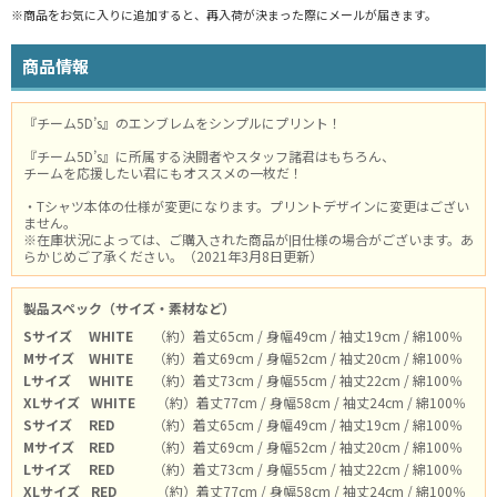
※商品をお気に入りに追加すると、再入荷が決まった際にメールが届きます。
商品情報
『チーム5D’s』のエンブレムをシンプルにプリント！
『チーム5D’s』に所属する決闘者やスタッフ諸君はもちろん、
チームを応援したい君にもオススメの一枚だ！
・Tシャツ本体の仕様が変更になります。プリントデザインに変更はござい
ません。
※在庫状況によっては、ご購入された商品が旧仕様の場合がございます。あ
らかじめご了承ください。（2021年3月8日更新）
製品スペック（サイズ・素材など）
Sサイズ
WHITE
（約）着丈65cm / 身幅49cm / 袖丈19cm / 綿100％
Mサイズ
WHITE
（約）着丈69cm / 身幅52cm / 袖丈20cm / 綿100％
Lサイズ
WHITE
（約）着丈73cm / 身幅55cm / 袖丈22cm / 綿100％
XLサイズ
WHITE
（約）着丈77cm / 身幅58cm / 袖丈24cm / 綿100％
Sサイズ
RED
（約）着丈65cm / 身幅49cm / 袖丈19cm / 綿100％
Mサイズ
RED
（約）着丈69cm / 身幅52cm / 袖丈20cm / 綿100％
Lサイズ
RED
（約）着丈73cm / 身幅55cm / 袖丈22cm / 綿100％
XLサイズ
RED
（約）着丈77cm / 身幅58cm / 袖丈24cm / 綿100％