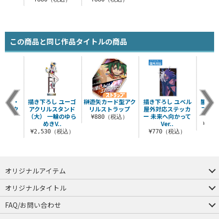
この商品と同じ作品タイトルの商品
 エド・
描き下ろし ユーゴ
榊遊矢カード型アク
描き下ろし ユベル
闇遊戯
ス アク
アクリルスタンド
リルストラップ
屋外対応ステッカ
フォル
タンド
（大） 一輪のゆら
ー 未来へ向かって
ス
¥880（税込）
へ..
めきV..
Ver..
¥1,
（税込）
¥2,530（税込）
¥770（税込）
オリジナルアイテム
つままれ
つかまれ
ピョコッテ
オリジナルタイトル
アイテムヤ
ミスカトニック大學購買部
FAQ/お問い合わせ
FAQ
お問い合わせ