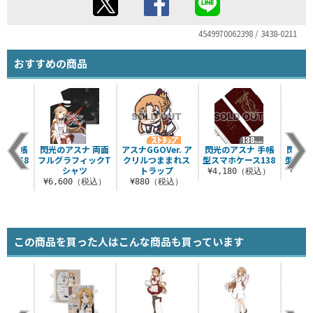
4549970062398 / 3438-0211
おすすめの商品
ナ 手帳
閃光のアスナ 両面
アスナGGOVer. ア
閃光のアスナ 手帳
閃光の
ス158
フルグラフィックT
クリルつままれス
型スマホケース138
型スマ
シャツ
トラップ
（税込）
¥4,180（税込）
¥4,
¥6,600（税込）
¥880（税込）
この商品を買った人はこんな商品も買っています