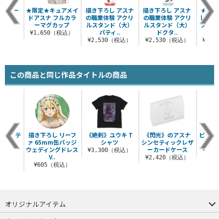
ルカラー
★限定★キュアメイ
描き下ろし アスナ
描き下ろし アスナ
★限定
ップ
ドアスナ フルカラ
の職業体験 アクリ
の職業体験 アクリ
し ア
ーマグカップ
ルスタンド（大）
ルスタンド（大）
スタン
（税込）
パティ..
ドクタ..
ュ
¥1,650（税込）
¥2,530（税込）
¥2,530（税込）
¥2,
この商品と同じ作品タイトルの商品
ョコッテ
描き下ろし リーフ
《絶剣》ユウキ T
《閃光》のアスナ
ピーち
ス
ァ 65mm缶バッジ
シャツ
シンセティックレザ
ウェディングドレス
ーカードケース
税込）
¥3,300（税込）
¥3,
V..
¥2,420（税込）
¥605（税込）
オリジナルアイテム
つままれ
つかまれ
ピョコッテ