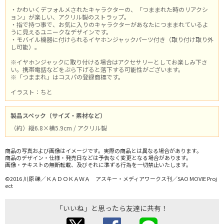
・かわいくデフォルメされたキャラクターの、「つままれた時のリアクシ
ョン」が楽しい、アクリル製のストラップ。
・指で持つ事で、お気に入りのキャラクターがあなたにつままれているよ
うに見えるユニークなデザインです。
・モバイル機器に付けられるイヤホンジャックパーツ付き（取り付け取り外
し可能）。
※イヤホンジャックに取り付ける場合はアクセサリーとしてお楽しみ下さ
い。携帯電話などをぶら下げると落下する可能性がございます。
※「つままれ」はコスパの登録商標です。
イラスト：ちと
製品スペック（サイズ・素材など）
（約）縦6.8×横5.9cm / アクリル製
商品の写真および画像はイメージです。実際の商品とは異なる場合があります。
商品のデザイン・仕様・発売日などは予告なく変更となる場合があります。
画像・テキストの無断転載、及びそれに準ずる行為を一切禁止いたします。
©2016 川原 礫／ＫＡＤＯＫＡＷＡ アスキー・メディアワークス刊／SAO MOVIE Proj
ect
「いいね」と思ったら友達に共有！