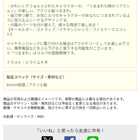
・かわいくデフォルメされたキャラクターの、「つままれた時のリアクシ
ョン」が楽しい、アクリル製つままれ。
・指で持つ事で、お気に入りのキャラクターがあなたにつままれているよ
うに見えるユニークなデザインです。
・付属のパーツを付け替えて、様々な用途で楽しめる！
【キーホルダー／ストラップ／イヤホンジャック／ファスナーマスコッ
ト】
※イヤホンジャックに取り付ける場合はアクセサリーとしてお楽しみ下さ
い。携帯電話などをぶら下げると落下する可能性がございます。
※「つままれ」はコスパの登録商標です。
イラスト：ヒライユキオ
製品スペック（サイズ・素材など）
60mm程度 / アクリル製
商品の写真および画像はイメージです。実際の商品とは異なる場合があります。
商品のデザイン・仕様・発売日などは予告なく変更となる場合があります。
画像・テキストの無断転載、及びそれに準ずる行為を一切禁止いたします。
©創通・サンライズ・MBS
「いいね」と思ったら友達に共有！