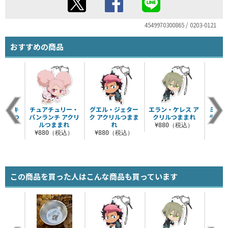
4549970300865 / 0203-0121
おすすめの商品
・マーキ
チュアチュリー・
グエル・ジェター
エラン・ケレス ア
ミオリ
クリルつ
パンランチ アクリ
ク アクリルつまま
クリルつままれ
ラン 
れ
ルつままれ
れ
¥880（税込）
税込）
¥880（税込）
¥880（税込）
¥8
この商品を買った人はこんな商品も買っています