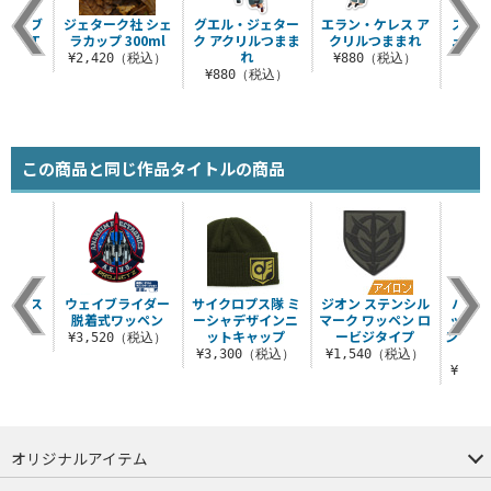
このダブ
ジェターク社 シェ
グエル・ジェター
エラン・ケレス ア
スレ
やじ T
ラカップ 300ml
ク アクリルつまま
クリルつままれ
ュリー
ツ
れ
¥2,420（税込）
¥880（税込）
（税込）
¥880（税込）
¥8
この商品と同じ作品タイトルの商品
ネックス
ウェイブライダー
サイクロプス隊 ミ
ジオン ステンシル
ハサウ
ップ
脱着式ワッペン
ーシャデザインニ
マーク ワッペン ロ
ットス
ットキャップ
ービジタイプ
ンジャ
（税込）
¥3,520（税込）
¥3,300（税込）
¥1,540（税込）
¥35,
オリジナルアイテム
つままれ
つかまれ
ピョコッテ